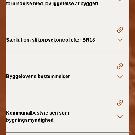
forbindelse med lovliggørelse af byggeri
2019)
BR18 (1/1-4/7 2019)
BR18 (1/7-31/12
Særligt om stikprøvekontrol efter BR18
2018)
BR18 (1/1-30/6
2018)
Byggelovens bestemmelser
BR15 (2015-2018)
Tidligere BR (1961-
2010)
Kommunalbestyrelsen som
bygningsmyndighed