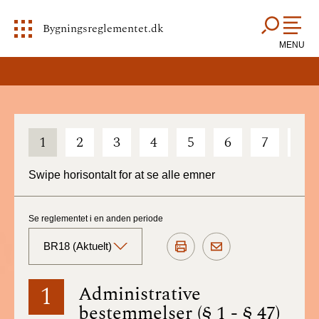
Bygningsreglementet.dk
MENU
1
2
3
4
5
6
7
8
Swipe horisontalt for at se alle emner
Se reglementet i en anden periode
BR18 (Aktuelt)
BR18 (Aktuelt)
1
Administrative
bestemmelser (§ 1 - § 47)