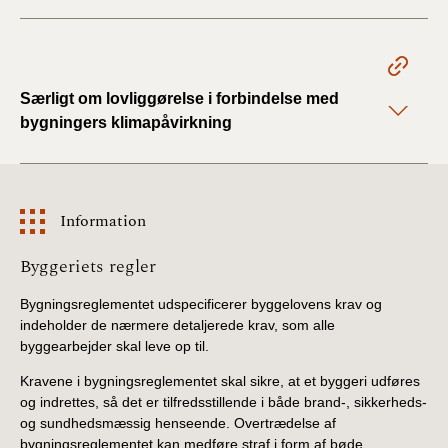
Særligt om lovliggørelse i forbindelse med
bygningers klimapåvirkning
Information
Information
Byggeriets regler
Bygningsreglementet udspecificerer byggelovens krav og
indeholder de nærmere detaljerede krav, som alle
byggearbejder skal leve op til.
Kravene i bygningsreglementet skal sikre, at et byggeri udføres
og indrettes, så det er tilfredsstillende i både brand-, sikkerheds-
og sundhedsmæssig henseende. Overtrædelse af
bygningsreglementet kan medføre straf i form af bøde.