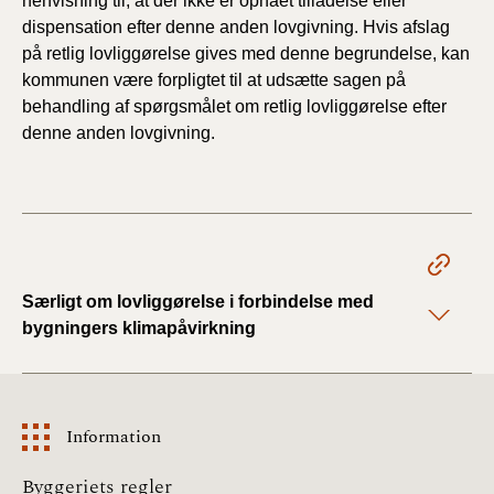
henvisning til, at der ikke er opnået tilladelse eller
dispensation efter denne anden lovgivning. Hvis afslag
på retlig lovliggørelse gives med denne begrundelse, kan
kommunen være forpligtet til at udsætte sagen på
behandling af spørgsmålet om retlig lovliggørelse efter
denne anden lovgivning.
Særligt om lovliggørelse i forbindelse med
bygningers klimapåvirkning
Information
Information
Byggeriets regler