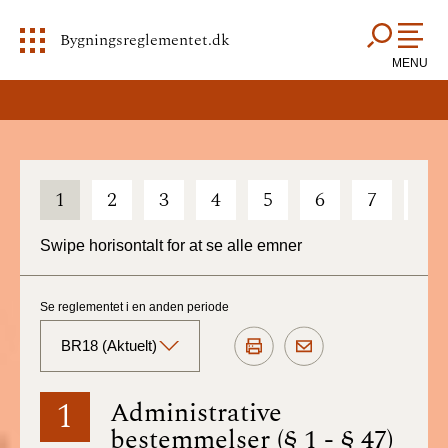
Bygningsreglementet.dk
MENU
1
2
3
4
5
6
7
8
Swipe horisontalt for at se alle emner
Se reglementet i en anden periode
BR18 (Aktuelt)
BR18 (Aktuelt)
1
Administrative
bestemmelser (§ 1 - § 47)