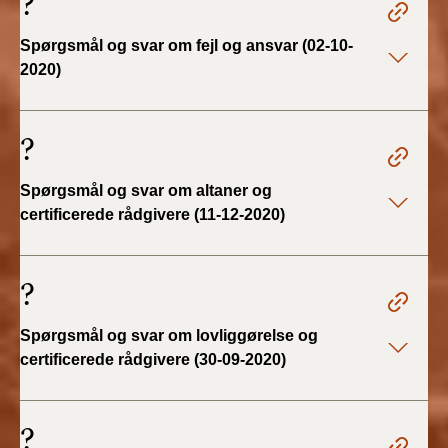
?
BR18 (1/1 - 30/6
Spørgsmål og svar om fejl og ansvar (02-10-
2022)
2020)
BR18 (29/6 - 31/12
2021)
?
BR18 (1/1-29/6
Spørgsmål og svar om altaner og
2021)
certificerede rådgivere (11-12-2020)
BR18 (1/7-31/12
2020)
?
BR18 (10/3-30/6
Spørgsmål og svar om lovliggørelse og
2020)
certificerede rådgivere (30-09-2020)
BR18 (1/1-9/3 2020)
?
BR18 (4/7-31/12