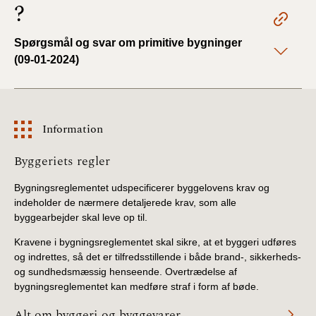
?
Spørgsmål og svar om primitive bygninger
(09-01-2024)
Information
Information
Byggeriets regler
Bygningsreglementet udspecificerer byggelovens krav og
indeholder de nærmere detaljerede krav, som alle
byggearbejder skal leve op til.
Kravene i bygningsreglementet skal sikre, at et byggeri udføres
og indrettes, så det er tilfredsstillende i både brand-, sikkerheds-
og sundhedsmæssig henseende. Overtrædelse af
bygningsreglementet kan medføre straf i form af bøde.
Alt om byggeri og byggevarer