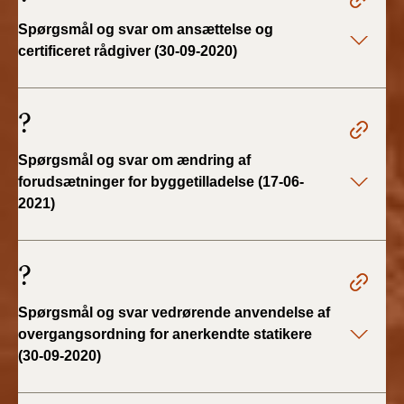
2019)
Spørgsmål og svar om ansættelse og
certificeret rådgiver (30-09-2020)
BR18 (1/1-4/7 2019)
BR18 (1/7-31/12
?
2018)
Spørgsmål og svar om ændring af
BR18 (1/1-30/6
forudsætninger for byggetilladelse (17-06-
2018)
2021)
BR15 (2015-2018)
?
Tidligere BR (1961-
2010)
Spørgsmål og svar vedrørende anvendelse af
overgangsordning for anerkendte statikere
(30-09-2020)