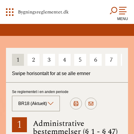
Bygningsreglementet.dk
MENU
1
2
3
4
5
6
7
8
Swipe horisontalt for at se alle emner
Se reglementet i en anden periode
BR18 (Aktuelt)
BR18 (Aktuelt)
1
Administrative
bestemmelser (§ 1 - § 47)