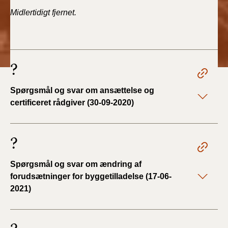
2019)
Midlertidigt fjernet.
BR18 (1/1-4/7 2019)
BR18 (1/7-31/12
?
2018)
Spørgsmål og svar om ansættelse og
BR18 (1/1-30/6
certificeret rådgiver (30-09-2020)
2018)
BR15 (2015-2018)
?
Tidligere BR (1961-
Spørgsmål og svar om ændring af
2010)
forudsætninger for byggetilladelse (17-06-
2021)