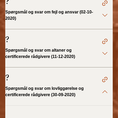
?
BR18 (1/1 - 30/6
Spørgsmål og svar om fejl og ansvar (02-10-
2022)
2020)
BR18 (29/6 - 31/12
2021)
?
BR18 (1/1-29/6
Spørgsmål og svar om altaner og
2021)
certificerede rådgivere (11-12-2020)
BR18 (1/7-31/12
2020)
?
BR18 (10/3-30/6
Spørgsmål og svar om lovliggørelse og
2020)
certificerede rådgivere (30-09-2020)
BR18 (1/1-9/3 2020)
BR18 (4/7-31/12