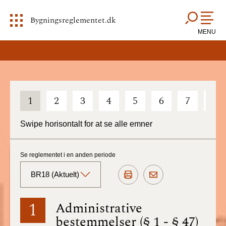
Bygningsreglementet.dk
MENU
1
2
3
4
5
6
7
8
Swipe horisontalt for at se alle emner
Se reglementet i en anden periode
BR18 (Aktuelt)
BR18 (Aktuelt)
1
Administrative
bestemmelser (§ 1 - § 47)