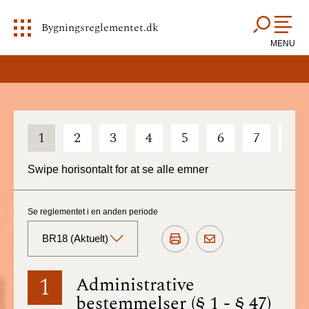
Bygningsreglementet.dk
MENU
1
2
3
4
5
6
7
8
Swipe horisontalt for at se alle emner
Se reglementet i en anden periode
BR18 (Aktuelt)
BR18 (Aktuelt)
1
Administrative
bestemmelser (§ 1 - § 47)