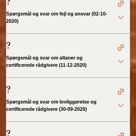
?
BR18 (1/1 - 30/6
Spørgsmål og svar om fejl og ansvar (02-10-
2022)
2020)
BR18 (29/6 - 31/12
2021)
?
BR18 (1/1-29/6
Spørgsmål og svar om altaner og
2021)
certificerede rådgivere (11-12-2020)
BR18 (1/7-31/12
2020)
?
BR18 (10/3-30/6
Spørgsmål og svar om lovliggørelse og
2020)
certificerede rådgivere (30-09-2020)
BR18 (1/1-9/3 2020)
?
BR18 (4/7-31/12