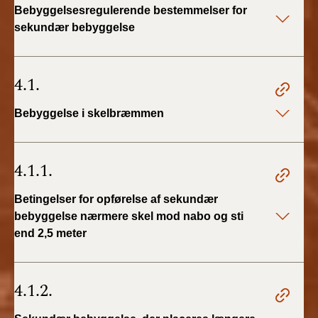
Bebyggelsesregulerende bestemmelser for
2019)
sekundær bebyggelse
BR18 (1/1-4/7 2019)
4.1.
BR18 (1/7-31/12
2018)
Bebyggelse i skelbræmmen
BR18 (1/1-30/6
2018)
4.1.1.
BR15 (2015-2018)
Betingelser for opførelse af sekundær
bebyggelse nærmere skel mod nabo og sti
Tidligere BR (1961-
2010)
end 2,5 meter
4.1.2.