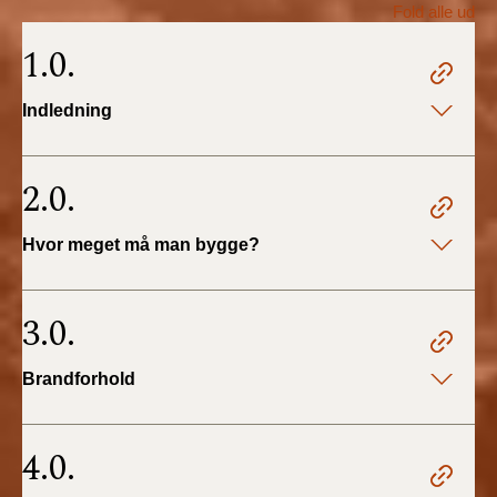
Fold alle ud
BR18 (1/1 - 30/6
1.0.
2022)
Indledning
BR18 (29/6 - 31/12
2021)
2.0.
BR18 (1/1-29/6
2021)
Hvor meget må man bygge?
BR18 (1/7-31/12
2020)
3.0.
BR18 (10/3-30/6
Brandforhold
2020)
BR18 (1/1-9/3 2020)
4.0.
BR18 (4/7-31/12