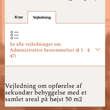
BR18 (1/7-31/12
2025)
Krav
BR18 (1/1-30/6
Vejledning
2025)
BR18 (1/7- 31/12
2024)
Se alle vejledninger om
Administrative bestemmelser (§ 1 - §
BR18 (1/1- 30/06
47)
2024)
BR18 (1/1- 31/12
2023)
Vejledning om opførelse af
BR18 (17/9 - 31/12
sekundær bebyggelse med et
2022)
samlet areal på højst 50 m2
BR18 (1/7 - 16/9
2022)