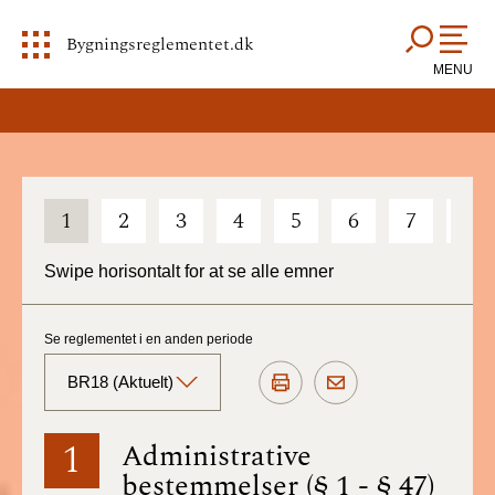
Bygningsreglementet.dk
MENU
1
2
3
4
5
6
7
8
Swipe horisontalt for at se alle emner
Se reglementet i en anden periode
BR18 (Aktuelt)
BR18 (Aktuelt)
1
Administrative
bestemmelser (§ 1 - § 47)