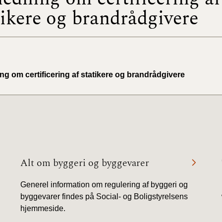
tikere og brandrådgivere
BR18 (
2022)
BR18 (
2022)
ng om certificering af statikere og brandrådgivere
BR18 (
2022)
BR18 (
2021)
Alt om byggeri og byggevarer
BR18 (
Generel information om regulering af byggeri og
BR18 (
2020)
byggevarer findes på Social- og Boligstyrelsens
hjemmeside.
BR18 (