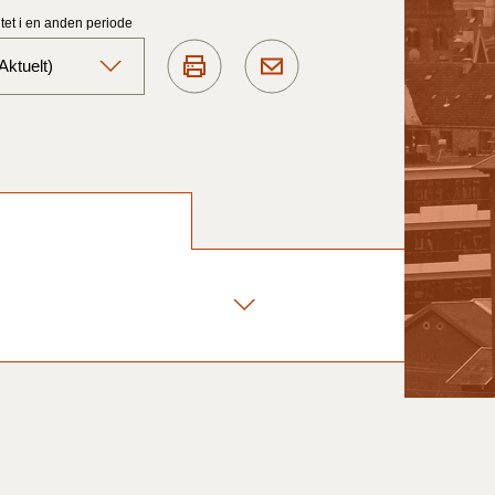
et i en anden periode
ktuelt)
Aktuelt)
1/7-31/12
1/1-30/6 2025)
1/7- 31/12
1/1- 30/06
1/1- 31/12