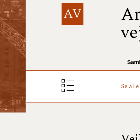
A
AV
ve
Saml
Se all
Vej