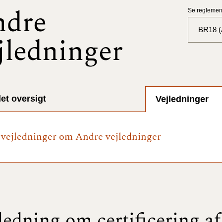
ndre
Se reglement
BR18 (A
jledninger
BR18 (
BR18 (
2025)
et oversigt
Vejledninger
BR18 (
e vejledninger om Andre vejledninger
BR18 (
2024)
BR18 (
2024)
BR18 (
ledning om certificering af
2023)