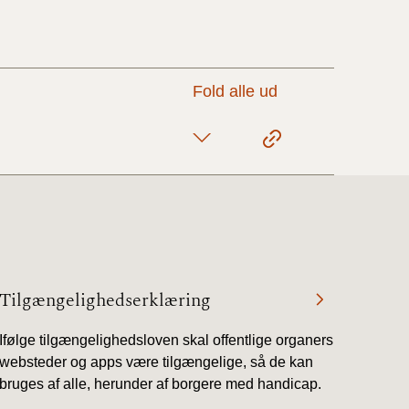
17/9 - 31/12
Fold alle ud
1/7 - 16/9
1/1 - 30/6
29/6 - 31/12
Tilgængelighedserklæring
1/1-29/6 2021)
Ifølge tilgængelighedsloven skal offentlige organers
1/7-31/12
websteder og apps være tilgængelige, så de kan
bruges af alle, herunder af borgere med handicap.
10/3-30/6