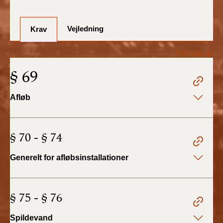
BR18 (1/7-31/12
2025)
Vejledning
Krav
BR18 (1/1-30/6
2025)
Fold alle ud
§ 69
BR18 (1/7- 31/12
2024)
Afløb
BR18 (1/1- 30/06
2024)
§ 70 - § 74
BR18 (1/1- 31/12
2023)
Generelt for afløbsinstallationer
BR18 (17/9 - 31/12
2022)
§ 75 - § 76
BR18 (1/7 - 16/9
Spildevand
2022)