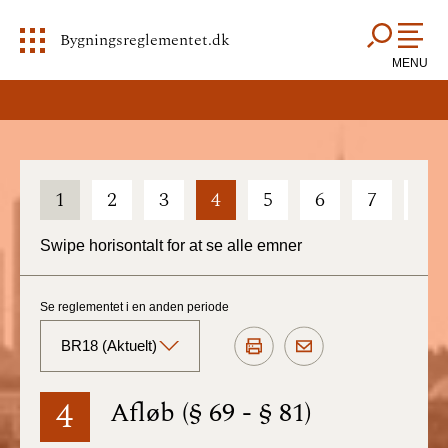
Bygningsreglementet.dk
MENU
1
2
3
4
5
6
7
8
Swipe horisontalt for at se alle emner
Se reglementet i en anden periode
BR18 (Aktuelt)
BR18 (Aktuelt)
4
Afløb (§ 69 - § 81)