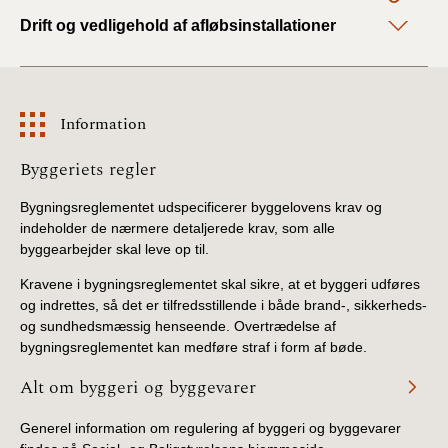
2019)
Drift og vedligehold af afløbsinstallationer
BR18 (1/1-4/7 2019)
BR18 (1/7-31/12
Information
2018)
Information
Byggeriets regler
BR18 (1/1-30/6
2018)
Bygningsreglementet udspecificerer byggelovens krav og
indeholder de nærmere detaljerede krav, som alle
byggearbejder skal leve op til.
BR15 (2015-2018)
Kravene i bygningsreglementet skal sikre, at et byggeri udføres
og indrettes, så det er tilfredsstillende i både brand-, sikkerheds-
Tidligere BR (1961-
og sundhedsmæssig henseende. Overtrædelse af
2010)
bygningsreglementet kan medføre straf i form af bøde.
Alt om byggeri og byggevarer
Generel information om regulering af byggeri og byggevarer