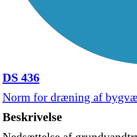
DS 436
Norm for dræning af bygvæ
Beskrivelse
Nedsættelse af grundvandtry