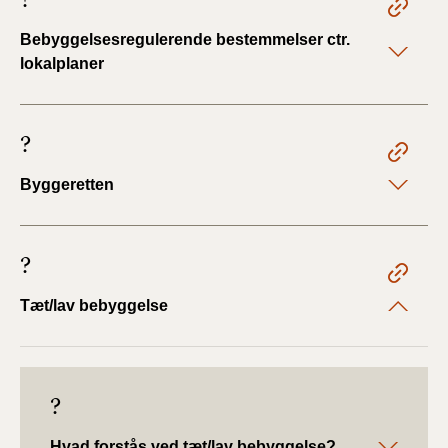
?
Bebyggelsesregulerende bestemmelser ctr.
lokalplaner
?
Byggeretten
?
Tæt/lav bebyggelse
?
Hvad forstås ved tæt/lav bebyggelse?