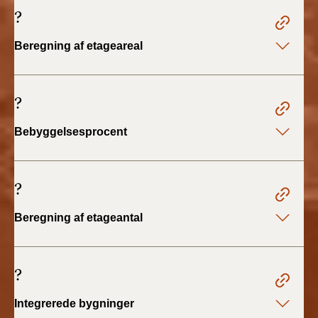
2022)
?
BR18 (1/1 - 30/6
Beregning af etageareal
2022)
BR18 (29/6 - 31/12
?
2021)
Bebyggelsesprocent
BR18 (1/1-29/6
2021)
?
BR18 (1/7-31/12
2020)
Beregning af etageantal
BR18 (10/3-30/6
2020)
?
BR18 (1/1-9/3 2020)
Integrerede bygninger