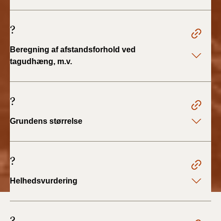
BR18 (4/7-31/12
2019)
?
BR18 (1/1-4/7 2019)
Beregning af afstandsforhold ved
tagudhæng, m.v.
BR18 (1/7-31/12
2018)
?
BR18 (1/1-30/6
2018)
Grundens størrelse
BR15 (2015-2018)
?
Tidligere BR (1961-
2010)
Helhedsvurdering