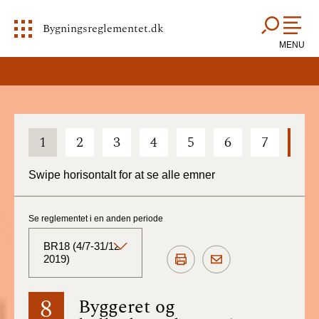
Bygningsreglementet.dk
MENU
1
2
3
4
5
6
7
8
Swipe horisontalt for at se alle emner
Se reglementet i en anden periode
BR18 (4/7-31/12
2019)
BR18 (Aktuelt)
8
Byggeret og