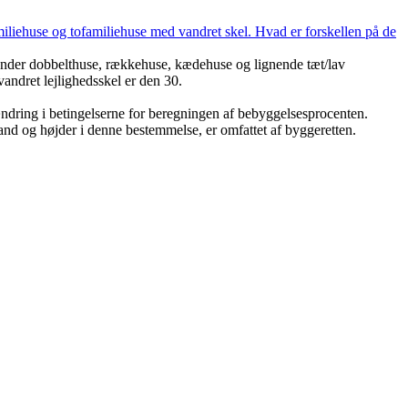
amiliehuse og tofamiliehuse med vandret skel. Hvad er forskellen på de
runder dobbelthuse, rækkehuse, kædehuse og lignende tæt/lav
andret lejlighedsskel er den 30.
 ændring i betingelserne for beregningen af bebyggelsesprocenten.
stand og højder i denne bestemmelse, er omfattet af byggeretten.