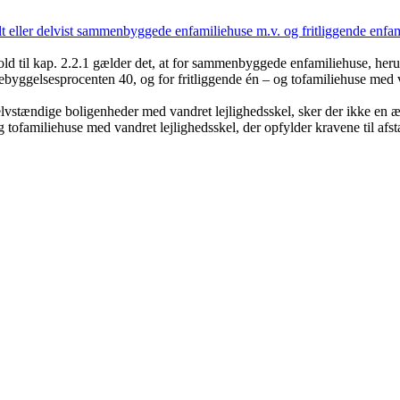
helt eller delvist sammenbyggede enfamiliehuse m.v. og fritliggende enf
old til kap. 2.2.1 gælder det, at for sammenbyggede enfamiliehuse, he
ebyggelsesprocenten 40, og for fritliggende én – og tofamiliehuse med v
 selvstændige boligenheder med vandret lejlighedsskel, sker der ikke en
 og tofamiliehuse med vandret lejlighedsskel, der opfylder kravene til af