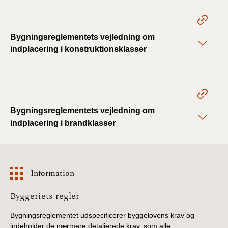
BR18 (1/1 - 30/6
2022)
Bygningsreglementets vejledning om
indplacering i konstruktionsklasser
BR18 (29/6 - 31/12
2021)
BR18 (1/1-29/6
2021)
Bygningsreglementets vejledning om
indplacering i brandklasser
BR18 (1/7-31/12
2020)
BR18 (10/3-30/6
Information
2020)
Information
Byggeriets regler
BR18 (1/1-9/3 2020)
Bygningsreglementet udspecificerer byggelovens krav og
BR18 (4/7-31/12
indeholder de nærmere detaljerede krav, som alle