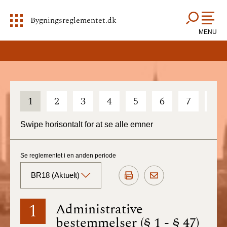
Bygningsreglementet.dk
MENU
1
2
3
4
5
6
7
8
Swipe horisontalt for at se alle emner
Se reglementet i en anden periode
BR18 (Aktuelt)
BR18 (Aktuelt)
1
Administrative
bestemmelser (§ 1 - § 47)