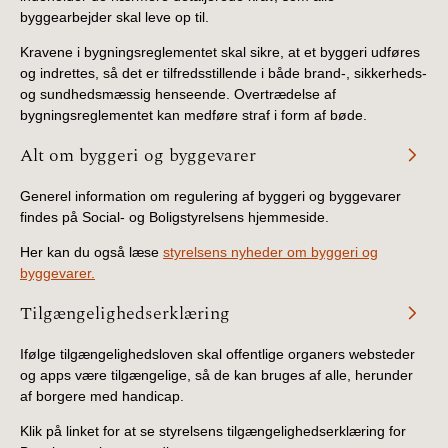
2019)
byggearbejder skal leve op til.
Kravene i bygningsreglementet skal sikre, at et byggeri udføres
BR18 (1/1-4/7 2019)
og indrettes, så det er tilfredsstillende i både brand-, sikkerheds-
og sundhedsmæssig henseende. Overtrædelse af
bygningsreglementet kan medføre straf i form af bøde.
BR18 (1/7-31/12
2018)
Alt om byggeri og byggevarer
BR18 (1/1-30/6
Generel information om regulering af byggeri og byggevarer
2018)
findes på Social- og Boligstyrelsens hjemmeside.
Her kan du også læse
styrelsens nyheder om byggeri og
BR15 (2015-2018)
byggevarer.
Tidligere BR (1961-
Tilgængelighedserklæring
2010)
Ifølge tilgængelighedsloven skal offentlige organers websteder
og apps være tilgængelige, så de kan bruges af alle, herunder
af borgere med handicap.
Klik på linket for at se styrelsens tilgængelighedserklæring for