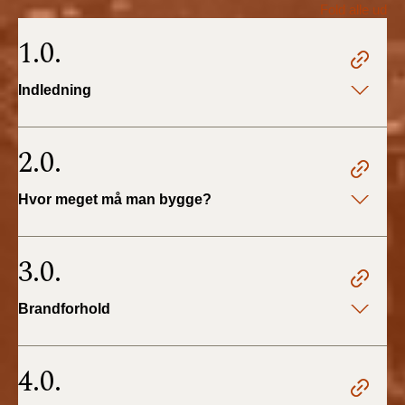
Fold alle ud
BR18 (1/1 - 30/6
1.0.
2022)
Indledning
BR18 (29/6 - 31/12
2021)
2.0.
BR18 (1/1-29/6
2021)
Hvor meget må man bygge?
BR18 (1/7-31/12
2020)
3.0.
BR18 (10/3-30/6
Brandforhold
2020)
BR18 (1/1-9/3 2020)
4.0.
BR18 (4/7-31/12