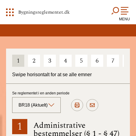
Bygningsreglementet.dk
MENU
1
2
3
4
5
6
7
8
Swipe horisontalt for at se alle emner
Se reglementet i en anden periode
BR18 (Aktuelt)
BR18 (Aktuelt)
1
Administrative
bestemmelser (§ 1 - § 47)