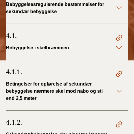
Bebyggelsesregulerende bestemmelser for
2019)
sekundær bebyggelse
BR18 (1/1-4/7 2019)
4.1.
BR18 (1/7-31/12
2018)
Bebyggelse i skelbræmmen
BR18 (1/1-30/6
2018)
4.1.1.
BR15 (2015-2018)
Betingelser for opførelse af sekundær
bebyggelse nærmere skel mod nabo og sti
Tidligere BR (1961-
2010)
end 2,5 meter
4.1.2.