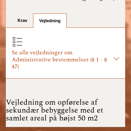
BR18 (1/7-31/12
2025)
Krav
BR18 (1/1-30/6
Vejledning
2025)
BR18 (1/7- 31/12
2024)
Se alle vejledninger om
Administrative bestemmelser (§ 1 - §
BR18 (1/1- 30/06
47)
2024)
BR18 (1/1- 31/12
2023)
Vejledning om opførelse af
BR18 (17/9 - 31/12
sekundær bebyggelse med et
2022)
samlet areal på højst 50 m2
BR18 (1/7 - 16/9
2022)