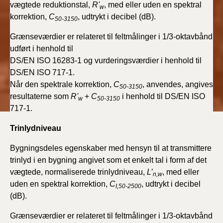
vægtede reduktionstal,
R'
, med eller uden en spektral
w
korrektion,
C
, udtrykt i decibel (dB).
50-3150
Grænseværdier er relateret til feltmålinger i 1/3-oktavbånd
udført i henhold til
DS/EN ISO 16283-1 og vurderingsværdier i henhold til
DS/EN ISO 717-1.
Når den spektrale korrektion,
C
, anvendes, angives
50-3150
resultaterne som
R'
+
C
i henhold til DS/EN ISO
w
50-3150
717-1.
Trinlydniveau
Bygningsdeles egenskaber med hensyn til at transmittere
trinlyd i en bygning angivet som et enkelt tal i form af det
vægtede, normaliserede trinlydniveau,
L’
, med eller
n,w
uden en spektral korrektion,
C
, udtrykt i decibel
I,50-2500
(dB).
Grænseværdier er relateret til feltmålinger i 1/3-oktavbånd