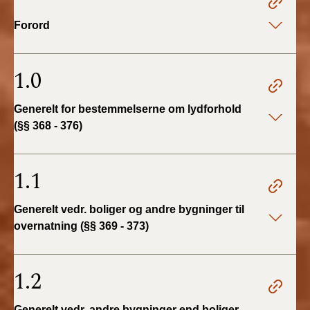
Forord
BR18 (1/1 - 30/6
2022)
1.0
BR18 (29/6 - 31/12
2021)
Generelt for bestemmelserne om lydforhold
(§§ 368 - 376)
BR18 (1/1-29/6
2021)
1.1
BR18 (1/7-31/12
2020)
Generelt vedr. boliger og andre bygninger til
BR18 (10/3-30/6
overnatning (§§ 369 - 373)
2020)
1.2
BR18 (1/1-9/3 2020)
BR18 (4/7-31/12
Generelt vedr. andre bygninger end boliger