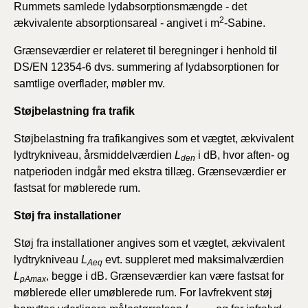
Rummets samlede lydabsorptionsmængde - det
2
ækvivalente absorptionsareal - angivet i m
-Sabine.
Grænseværdier er relateret til beregninger i henhold til
DS/EN 12354-6 dvs. summering af lydabsorptionen for
samtlige overflader, møbler mv.
Støjbelastning fra trafik
Støjbelastning fra trafikangives som et vægtet, ækvivalent
lydtrykniveau, årsmiddelværdien
L
i dB, hvor aften- og
den
natperioden indgår med ekstra tillæg. Grænseværdier er
fastsat for møblerede rum.
Støj fra
installationer
Støj fra installationer angives som et vægtet, ækvivalent
lydtrykniveau
L
evt. suppleret med maksimalværdien
Aeq
L
, begge i dB. Grænseværdier kan være fastsat for
pAmax
møblerede eller umøblerede rum. For lavfrekvent støj