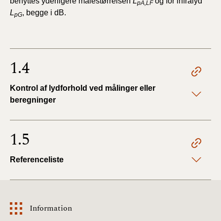
benyttes yderligere målestørrelsen
L
og for infralyd
pA,LF
L
, begge i dB.
pG
1.4
Kontrol af lydforhold ved målinger eller
beregninger
1.5
Referenceliste
Information