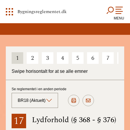
Bygningsreglementet.dk
MENU
1
2
3
4
5
6
7
8
Swipe horisontalt for at se alle emner
Se reglementet i en anden periode
BR18 (Aktuelt)
BR18 (Aktuelt)
17
Lydforhold (§ 368 - § 376)