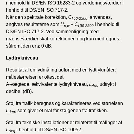
i henhold til DS/EN ISO 16283-2 og vurderingsværdier i
henhold til DS/EN ISO 717-2.
Når den spektrale korrektion,
C
, anvendes,
I,50-2500
angives resultaterne som
L’
+
C
i henhold til
n,w
I,50-2500
DS/EN ISO 717-2.
Ved sammenligning med
grænseværdier skal korrektionen dog kun medregnes,
såfremt den er ≥ 0 dB.
Lydtrykniveau
Resultat af en lydmåling udført med en lydtrykmåler;
målestørrelsen er oftest det
A-vægtede, ækvivalente lydtrykniveau,
L
udtrykt i
Aeq
decibel (dB).
Støj fra trafik beregnes og karakteriseres ved størrelsen
L
, som giver et mål for støjgenen fra trafikken.
den
Støj fra tekniske installationer er relateret til målinger af
L
i henhold til DS/EN ISO 10052.
Aeq