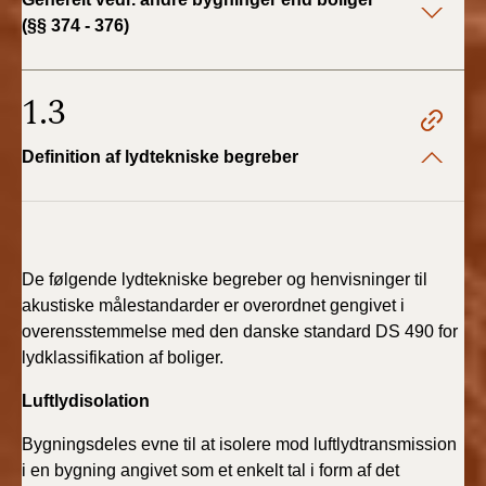
2019)
(§§ 374 - 376)
BR18 (1/1-4/7 2019)
1.3
BR18 (1/7-31/12
2018)
Definition af lydtekniske begreber
BR18 (1/1-30/6
2018)
BR15 (2015-2018)
De følgende lydtekniske begreber og henvisninger til
akustiske målestandarder er overordnet gengivet i
overensstemmelse med den danske standard DS 490 for
Tidligere BR (1961-
2010)
lydklassifikation af boliger.
Luftlydisolation
Bygningsdeles evne til at isolere mod luftlydtransmission
i en bygning angivet som et enkelt tal i form af det