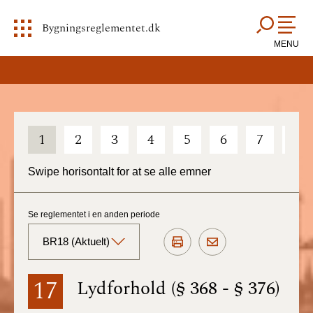
Bygningsreglementet.dk
MENU
1
2
3
4
5
6
7
8
Swipe horisontalt for at se alle emner
Se reglementet i en anden periode
BR18 (Aktuelt)
BR18 (Aktuelt)
17
Lydforhold (§ 368 - § 376)