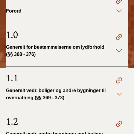
Forord
BR18 (1/1 - 30/6
2022)
1.0
BR18 (29/6 - 31/12
2021)
Generelt for bestemmelserne om lydforhold
(§§ 368 - 376)
BR18 (1/1-29/6
2021)
1.1
BR18 (1/7-31/12
2020)
Generelt vedr. boliger og andre bygninger til
BR18 (10/3-30/6
overnatning (§§ 369 - 373)
2020)
1.2
BR18 (1/1-9/3 2020)
BR18 (4/7-31/12
Generelt vedr. andre bygninger end boliger