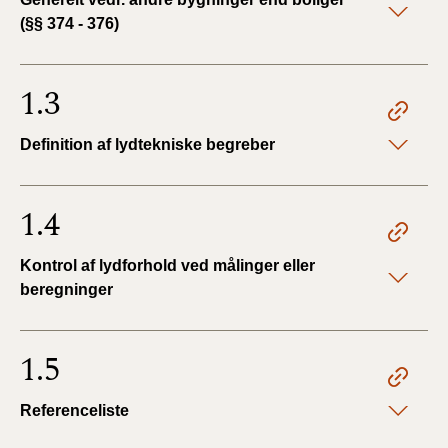
2019)
(§§ 374 - 376)
BR18 (1/1-4/7 2019)
1.3
BR18 (1/7-31/12
2018)
Definition af lydtekniske begreber
BR18 (1/1-30/6
2018)
1.4
BR15 (2015-2018)
Kontrol af lydforhold ved målinger eller
beregninger
Tidligere BR (1961-
2010)
1.5
Referenceliste