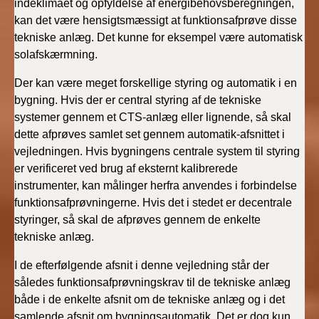
indeklimaet og opfyldelse af energibehovsberegningen,
kan det være hensigtsmæssigt at funktionsafprøve disse
tekniske anlæg. Det kunne for eksempel være automatisk
solafskærmning.
Der kan være meget forskellige styring og automatik i en
bygning. Hvis der er central styring af de tekniske
systemer gennem et CTS-anlæg eller lignende, så skal
dette afprøves samlet set gennem automatik-afsnittet i
vejledningen. Hvis bygningens centrale system til styring
er verificeret ved brug af eksternt kalibrerede
instrumenter, kan målinger herfra anvendes i forbindelse
funktionsafprøvningerne. Hvis det i stedet er decentrale
styringer, så skal de afprøves gennem de enkelte
tekniske anlæg.
I de efterfølgende afsnit i denne vejledning står der
således funktionsafprøvningskrav til de tekniske anlæg
både i de enkelte afsnit om de tekniske anlæg og i det
samlende afsnit om bygningsautomatik. Det er dog kun