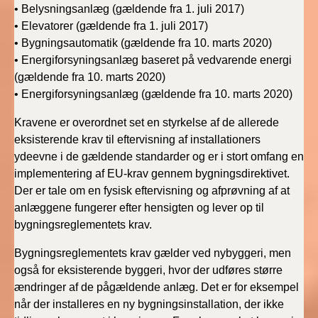
•
Belysningsanlæg (gældende fra 1. juli 2017)
2019)
•
Elevatorer (gældende fra 1. juli 2017)
•
Bygningsautomatik (gældende fra 10. marts 2020)
BR18 (1/1-4/7 2019)
•
Energiforsyningsanlæg baseret på vedvarende energi
(gældende fra 10. marts 2020)
BR18 (1/7-31/12
•
Energiforsyningsanlæg (gældende fra 10. marts 2020)
2018)
Kravene er overordnet set en styrkelse af de allerede
BR18 (1/1-30/6
eksisterende krav til eftervisning af installationers
2018)
ydeevne i de gældende standarder og er i stort omfang en
implementering af EU-krav gennem bygningsdirektivet.
BR15 (2015-2018)
Der er tale om en fysisk eftervisning og afprøvning af at
anlæggene fungerer efter hensigten og lever op til
Tidligere BR (1961-
bygningsreglementets krav.
2010)
Bygningsreglementets krav gælder ved nybyggeri, men
også for eksisterende byggeri, hvor der udføres større
ændringer af de pågældende anlæg. Det er for eksempel
når der installeres en ny bygningsinstallation, der ikke