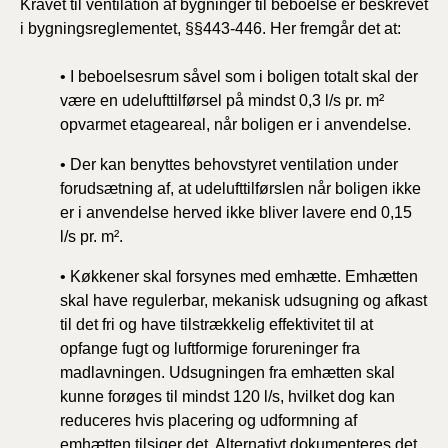
Kravet til ventilation af bygninger til beboelse er beskrevet
i bygningsreglementet, §§443-446. Her fremgår det at:
• I beboelsesrum såvel som i boligen totalt skal der
være en udelufttilførsel på mindst 0,3 l/s pr. m²
opvarmet etageareal,
når boligen er i anvendelse.
•
Der kan benyttes behovstyret ventilation under
forudsætning af, at udelufttilførslen når boligen ikke
er i anvendelse herved ikke bliver lavere end 0,15
l/s pr. m².
• Køkkener skal forsynes med emhætte. Emhætten
skal have regulerbar, mekanisk udsugning og afkast
til det fri og have tilstrækkelig effektivitet til at
opfange fugt og luftformige forureninger fra
madlavningen. Udsugningen fra emhætten skal
kunne forøges til mindst 120 l/s, hvilket dog kan
reduceres hvis placering og udformning af
emhætten tilsiger det. Alternativt dokumenteres det,