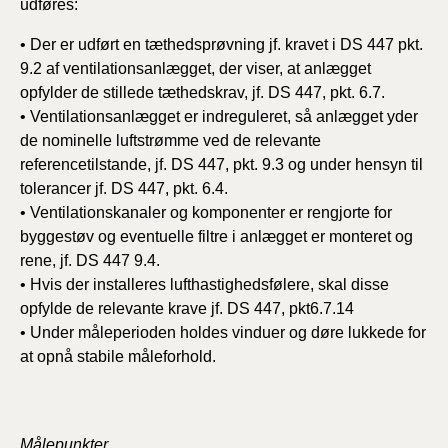
udføres:
•
Der er udført en tæthedsprøvning jf. kravet i DS 447 pkt.
9.2 af ventilationsanlægget, der viser, at anlægget
opfylder de stillede tæthedskrav, jf. DS 447, pkt. 6.7.
•
Ventilationsanlægget er indreguleret, så anlægget yder
de nominelle luftstrømme ved de relevante
referencetilstande, jf. DS 447, pkt. 9.3 og under hensyn til
tolerancer jf. DS 447, pkt. 6.4.
•
Ventilationskanaler og komponenter er rengjorte for
byggestøv og eventuelle filtre i anlægget er monteret og
rene, jf. DS 447 9.4.
•
Hvis der installeres lufthastighedsfølere, skal disse
opfylde de relevante krave jf. DS 447, pkt6.7.14
•
Under måleperioden holdes vinduer og døre lukkede for
at opnå stabile måleforhold.
Målepunkter