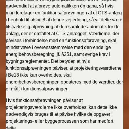
nødvendigt at afprøve automatikken én gang, så hvis
man foretager en funktionsafprøvningen af et CTS-anlæg
i henhold til afsnit 8 af denne vejledning, så vil dette være
tilstrækkelig afprøvning af den samlede automatik for de
anlæg, der er omfattet af CTS-anlægget. Værdierne, der
påvises i forbindelse med en funktionsafprøvning, skal
mindst være i overensstemmelse med den endelige
energibehovsberegning, jf. §251, samt øvrige krav i
bygningsreglementet. Det betyder, at hvis
funktionsafprøvningen påviser, at projekteringsværdierne
i Be18 ikke kan overholdes, skal
energibehovsberegningen opdateres med de værdier, der
er målt i funktionsafprøvningen.
Hvis funktionsafprøvningen påviser at
projekteringsværdierne ikke overholdes, kan dette ikke
nødvendigvis bruges til at påvise hvilke delopgaver i
projekterings- eller byggeprocessen som har medført
dette.