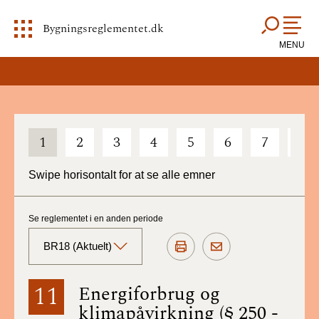
Bygningsreglementet.dk
MENU
1
2
3
4
5
6
7
8
Swipe horisontalt for at se alle emner
Se reglementet i en anden periode
BR18 (Aktuelt)
BR18 (Aktuelt)
11
Energiforbrug og
klimapåvirkning (§ 250 -