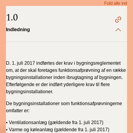
Fold alle ind
BR18 (1/1 - 30/6
1.0
2022)
Indledning
BR18 (29/6 - 31/12
2021)
BR18 (1/1-29/6
2021)
D. 1. juli 2017 indførtes der krav i bygningsreglementet
om, at der skal foretages funktionsafprøvning af en række
BR18 (1/7-31/12
bygningsinstallationer inden ibrugtagning af bygningen.
2020)
Efterfølgende er der indført yderligere krav til flere
bygningsinstallationer.
BR18 (10/3-30/6
2020)
De bygningsinstallationer som funktionsafprøvningerne
omfatter er:
BR18 (1/1-9/3 2020)
•
Ventilationsanlæg (gældende fra 1. juli 2017)
•
Varme og køleanlæg (gældende fra 1. juli 2017)
BR18 (4/7-31/12