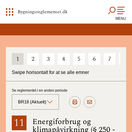
Bygningsreglementet.dk
MENU
1
2
3
4
5
6
7
8
Swipe horisontalt for at se alle emner
Se reglementet i en anden periode
BR18 (Aktuelt)
BR18 (Aktuelt)
11
Energiforbrug og
klimapåvirkning (§ 250 -