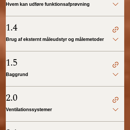
Hvem kan udføre funktionsafprøvning
2019)
BR18 (1/1-4/7 2019)
1.4
BR18 (1/7-31/12
Brug af eksternt måleudstyr og målemetoder
2018)
BR18 (1/1-30/6
1.5
2018)
Baggrund
BR15 (2015-2018)
Tidligere BR (1961-
2.0
2010)
Ventilationssystemer