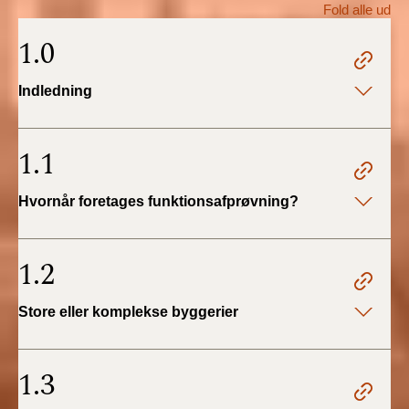
Fold alle ud
BR18 (1/1 - 30/6
1.0
2022)
Indledning
BR18 (29/6 - 31/12
2021)
1.1
BR18 (1/1-29/6
2021)
Hvornår foretages funktionsafprøvning?
BR18 (1/7-31/12
2020)
1.2
BR18 (10/3-30/6
Store eller komplekse byggerier
2020)
BR18 (1/1-9/3 2020)
1.3
BR18 (4/7-31/12