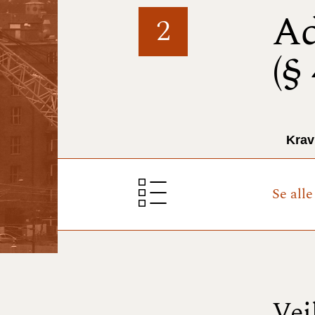
Ad
2
(§
Krav
Se all
Vej