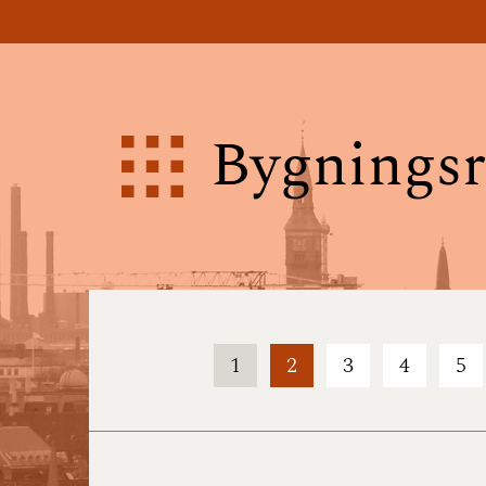
Bygningsr
1
2
3
4
5