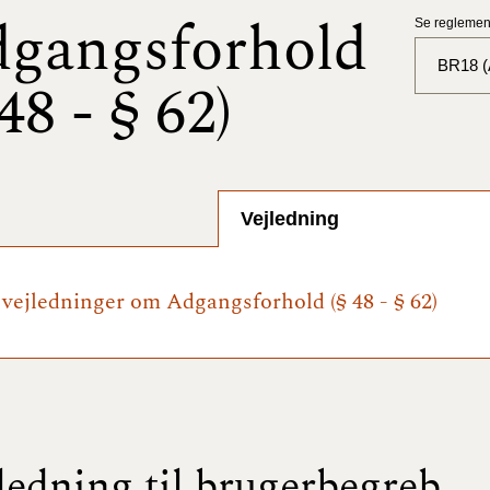
gangsforhold
Se reglement
BR18 (A
 48 - § 62)
BR18 (
BR18 (
2025)
Vejledning
BR18 (
e vejledninger om Adgangsforhold (§ 48 - § 62)
BR18 (
2024)
BR18 (
2024)
BR18 (
ledning til brugerbegreb
2023)