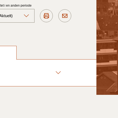
et i en anden periode
ktuelt)
Aktuelt)
1/7-31/12
1/1-30/6 2025)
1/7- 31/12
1/1- 30/06
1/1- 31/12