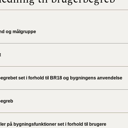
BR18 (
2022)
nd og målgruppe
BR18 (
2022)
BR18 (
t
2022)
BR18 (
egrebet set i forhold til BR18 og bygningens anvendelse
2021)
BR18 (
begreb
BR18 (
2020)
r på bygningsfunktioner set i forhold til brugere
BR18 (