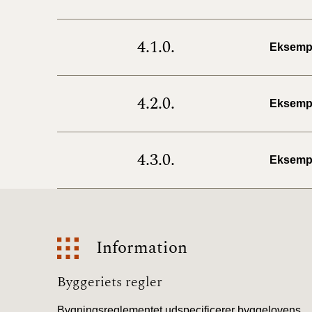
4.1.0.
Eksemp
4.2.0.
Eksemp
4.3.0.
Eksemp
Information
Information
Byggeriets regler
Bygningsreglementet udspecificerer byggelovens