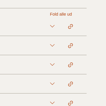
17/9 - 31/12
Fold alle ud
1/7 - 16/9
1/1 - 30/6
29/6 - 31/12
1/1-29/6 2021)
1/7-31/12
10/3-30/6