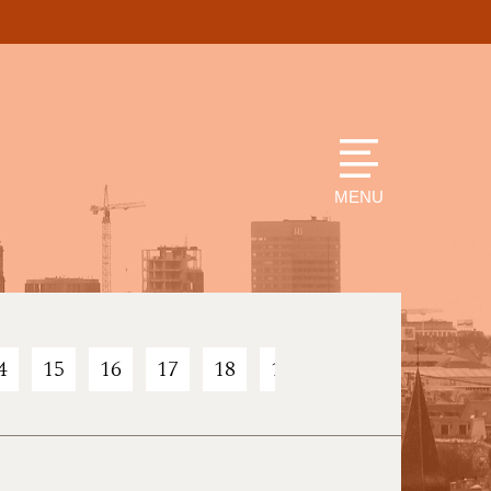
MENU
4
15
16
17
18
19
20
21
22