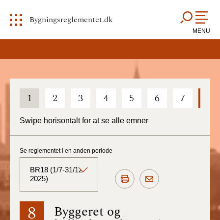
Bygningsreglementet.dk
MENU
1
2
3
4
5
6
7
8
Swipe horisontalt for at se alle emner
Se reglementet i en anden periode
BR18 (1/7-31/12
2025)
BR18 (Aktuelt)
8
Byggeret og