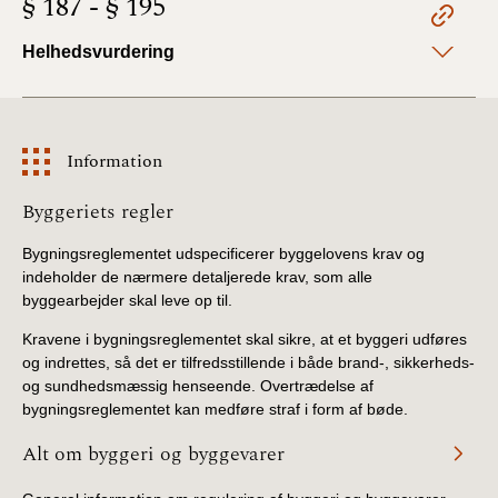
§ 187 - § 195
2022)
Helhedsvurdering
BR18 (1/1 - 30/6
2022)
BR18 (29/6 - 31/12
Information
2021)
Information
Byggeriets regler
BR18 (1/1-29/6
2021)
Bygningsreglementet udspecificerer byggelovens krav og
indeholder de nærmere detaljerede krav, som alle
byggearbejder skal leve op til.
BR18 (1/7-31/12
2020)
Kravene i bygningsreglementet skal sikre, at et byggeri udføres
og indrettes, så det er tilfredsstillende i både brand-, sikkerheds-
BR18 (10/3-30/6
og sundhedsmæssig henseende. Overtrædelse af
2020)
bygningsreglementet kan medføre straf i form af bøde.
Alt om byggeri og byggevarer
BR18 (1/1-9/3 2020)