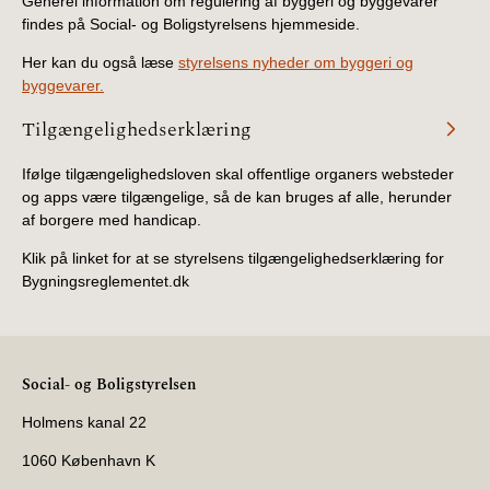
Generel information om regulering af byggeri og byggevarer
BR18 (4/7-31/12
findes på Social- og Boligstyrelsens hjemmeside.
2019)
Her kan du også læse
styrelsens nyheder om byggeri og
byggevarer.
BR18 (1/1-4/7 2019)
Tilgængelighedserklæring
BR18 (1/7-31/12
2018)
Ifølge tilgængelighedsloven skal offentlige organers websteder
og apps være tilgængelige, så de kan bruges af alle, herunder
af borgere med handicap.
BR18 (1/1-30/6
2018)
Klik på linket for at se styrelsens tilgængelighedserklæring for
Bygningsreglementet.dk
BR15 (2015-2018)
Tidligere BR (1961-
2010)
Social- og Boligstyrelsen
Holmens kanal 22
1060 København K