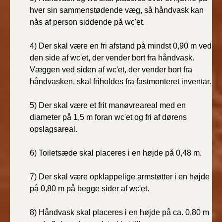
BR18 (4/7-31/12
hver sin sammenstødende væg, så håndvask kan
2019)
nås af person siddende på wc'et.
BR18 (1/1-4/7 2019)
4) Der skal være en fri afstand på mindst 0,90 m ved
den side af wc'et, der vender bort fra håndvask.
BR18 (1/7-31/12
Væggen ved siden af wc'et, der vender bort fra
2018)
håndvasken, skal friholdes fra fastmonteret inventar.
BR18 (1/1-30/6
5) Der skal være et frit manøvreareal med en
2018)
diameter på 1,5 m foran wc'et og fri af dørens
opslagsareal.
BR15 (2015-2018)
6) Toiletsæde skal placeres i en højde på 0,48 m.
Tidligere BR (1961-
2010)
7) Der skal være opklappelige armstøtter i en højde
på 0,80 m på begge sider af wc'et.
8) Håndvask skal placeres i en højde på ca. 0,80 m