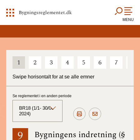
Bygningsreglementet.dk
MENU
1
2
3
4
5
6
7
8
Swipe horisontalt for at se alle emner
Se reglementet i en anden periode
BR18 (1/1- 30/06
2024)
BR18 (Aktuelt)
9
Bygningens indretning (§