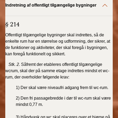
2022)
Indretning af offentligt tilgængelige bygninger
BR18 (1/1 - 30/6
2022)
§ 214
BR18 (29/6 - 31/12
Offentligt tilgængelige bygninger skal indrettes, så de
2021)
enkelte rum har en størrelse og udformning, der sikrer, at
de funktioner og aktiviteter, der skal foregå i bygningen,
BR18 (1/1-29/6
kan foregå funktionelt og sikkert.
2021)
Stk. 2.
Såfremt der etableres offentligt tilgængelige
wcrum, skal der på samme etage indrettes mindst et wc-
BR18 (1/7-31/12
2020)
rum, der overholder følgende krav:
1) Der skal være niveaufri adgang frem til wc-rum.
BR18 (10/3-30/6
2020)
2) Den fri passagebredde i dør til wc-rum skal være
mindst 0,77 m.
BR18 (1/1-9/3 2020)
3) Håndvask og wc skal placeres over et hjørne på