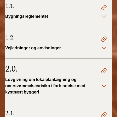
1.1.
BR18 (4/7-31/12
2019)
Bygningsreglementet
BR18 (1/1-4/7 2019)
1.2.
BR18 (1/7-31/12
2018)
Vejledninger og anvisninger
BR18 (1/1-30/6
2018)
2.0.
BR15 (2015-2018)
Lovgivning om lokalplanlægning og
Tidligere BR (1961-
oversvømmelsesrisiko i forbindelse med
2010)
kystnært byggeri
2.1.