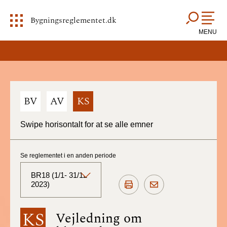
Bygningsreglementet.dk
MENU
BV
AV
KS
Swipe horisontalt for at se alle emner
Se reglementet i en anden periode
BR18 (1/1- 31/12
2023)
BR18 (Aktuelt)
KS
Vejledning om