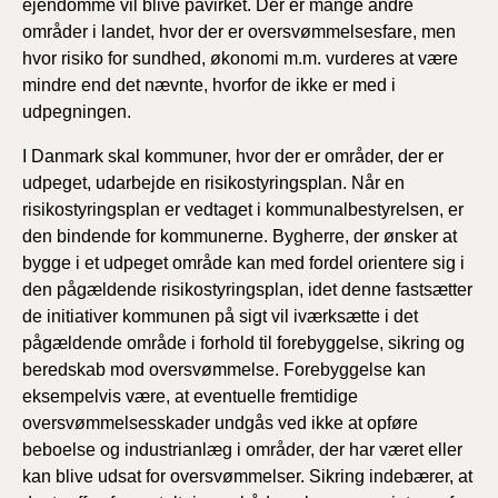
ejendomme vil blive påvirket. Der er mange andre
områder i landet, hvor der er oversvømmelsesfare, men
hvor risiko for sundhed, økonomi m.m. vurderes at være
mindre end det nævnte, hvorfor de ikke er med i
udpegningen.
I Danmark skal kommuner, hvor der er områder, der er
udpeget, udarbejde en risikostyringsplan. Når en
risikostyringsplan er vedtaget i kommunalbestyrelsen, er
den bindende for kommunerne. Bygherre, der ønsker at
bygge i et udpeget område kan med fordel orientere sig i
den pågældende risikostyringsplan, idet denne fastsætter
de initiativer kommunen på sigt vil iværksætte i det
pågældende område i forhold til forebyggelse, sikring og
beredskab mod oversvømmelse. Forebyggelse kan
eksempelvis være, at eventuelle fremtidige
oversvømmelsesskader undgås ved ikke at opføre
beboelse og industrianlæg i områder, der har været eller
kan blive udsat for oversvømmelser. Sikring indebærer, at