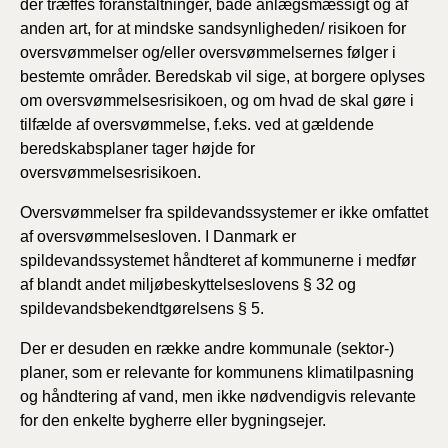
der træffes foranstaltninger, både anlægsmæssigt og af
anden art, for at mindske sandsynligheden/ risikoen for
oversvømmelser og/eller oversvømmelsernes følger i
bestemte områder. Beredskab vil sige, at borgere oplyses
om oversvømmelsesrisikoen, og om hvad de skal gøre i
tilfælde af oversvømmelse, f.eks. ved at gældende
beredskabsplaner tager højde for
oversvømmelsesrisikoen.
Oversvømmelser fra spildevandssystemer er ikke omfattet
af oversvømmelsesloven. I Danmark er
spildevandssystemet håndteret af kommunerne i medfør
af blandt andet miljøbeskyttelseslovens § 32 og
spildevandsbekendtgørelsens § 5.
Der er desuden en række andre kommunale (sektor-)
planer, som er relevante for kommunens klimatilpasning
og håndtering af vand, men ikke nødvendigvis relevante
for den enkelte bygherre eller bygningsejer.