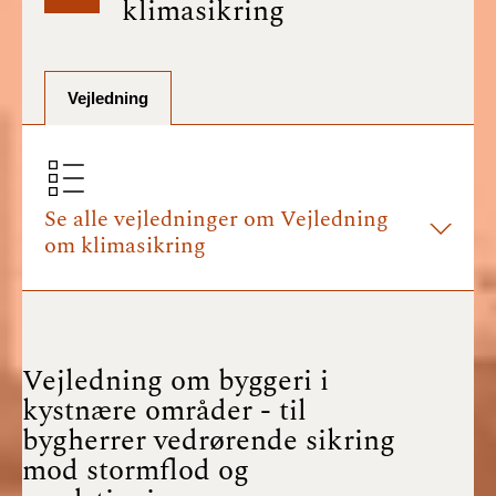
klimasikring
BR18 (1/7-31/12
2025)
BR18 (1/1-30/6
Vejledning
2025)
BR18 (1/7- 31/12
2024)
Se alle vejledninger om Vejledning
om klimasikring
BR18 (1/1- 30/06
2024)
BR18 (1/1- 31/12
2023)
Vejledning om byggeri i
kystnære områder - til
BR18 (17/9 - 31/12
bygherrer vedrørende sikring
2022)
mod stormflod og
BR18 (1/7 - 16/9