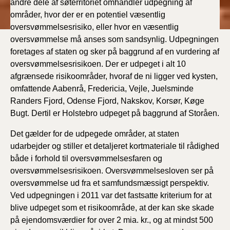
andre dele af søterritoriet omhandler udpegning af
områder, hvor der er en potentiel væsentlig
oversvømmelsesrisiko, eller hvor en væsentlig
oversvømmelse må anses som sandsynlig. Udpegningen
foretages af staten og sker på baggrund af en vurdering af
oversvømmelsesrisikoen. Der er udpeget i alt 10
afgrænsede risikoområder, hvoraf de ni ligger ved kysten,
omfattende Aabenrå, Fredericia, Vejle, Juelsminde
Randers Fjord, Odense Fjord, Nakskov, Korsør, Køge
Bugt. Dertil er Holstebro udpeget på baggrund af Storåen.
Det gælder for de udpegede områder, at staten
udarbejder og stiller et detaljeret kortmateriale til rådighed
både i forhold til oversvømmelsesfaren og
oversvømmelsesrisikoen. Oversvømmelsesloven ser på
oversvømmelse ud fra et samfundsmæssigt perspektiv.
Ved udpegningen i 2011 var det fastsatte kriterium for at
blive udpeget som et risikoområde, at der kan ske skade
på ejendomsværdier for over 2 mia. kr., og at mindst 500