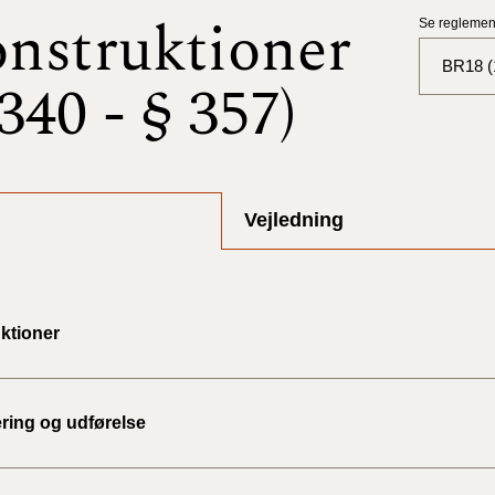
nstruktioner
Se reglement
BR18 (
 340 - § 357)
BR18 (
BR18 (
2025)
Vejledning
BR18 (
BR18 (
ktioner
2024)
BR18 (
2024)
ering og udførelse
BR18 (
2023)