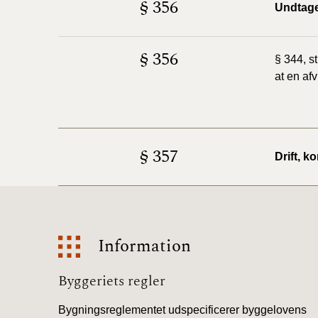
§ 356
Undtage
§ 356
§ 344, s
at en afv
§ 357
Drift, k
Information
Information
Byggeriets regler
Bygningsreglementet udspecificerer byggelovens