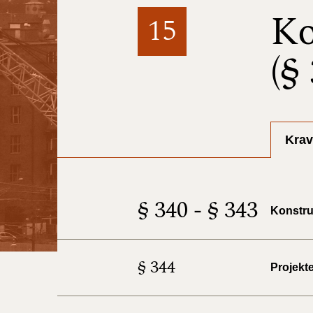
Ko
15
(§
Krav
§ 340 - § 343
Konstru
§ 344
Projekt