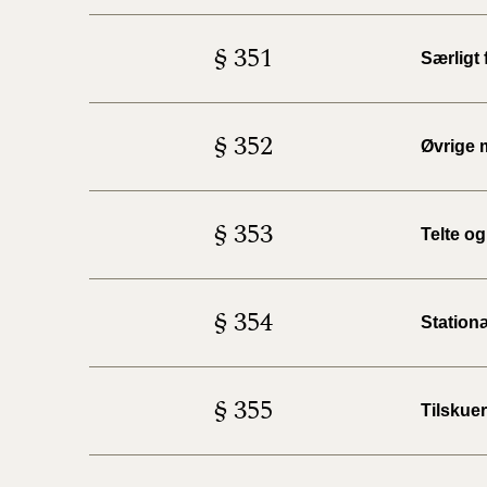
§ 351
Særligt
§ 352
Øvrige 
§ 353
Telte o
§ 354
Station
§ 355
Tilskuer