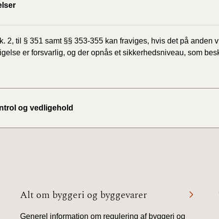
lser
tk. 2, til § 351 samt §§ 353-355 kan fraviges, hvis det på anden 
igelse er forsvarlig, og der opnås et sikkerhedsniveau, som beskre
ontrol og vedligehold
Alt om byggeri og byggevarer
Generel information om regulering af byggeri og