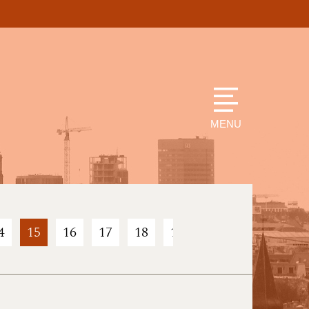
MENU
4
15
16
17
18
19
20
21
22