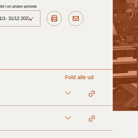
et i en anden periode
1/1- 31/12 2023)
Aktuelt)
1/7-31/12
1/1-30/6 2025)
Fold alle ud
1/7- 31/12
1/1- 30/06
1/1- 31/12