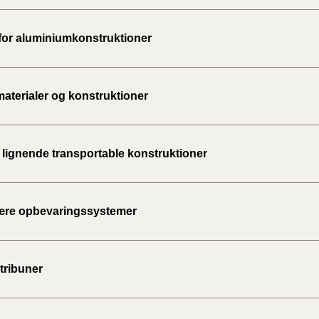
2020)
 for aluminiumkonstruktioner
BR18 (
BR18 (
materialer og konstruktioner
2019)
BR18 (
g lignende transportable konstruktioner
BR18 (
2018)
ære opbevaringssystemer
BR18 (
BR15 
tribuner
Tidlig
2010)