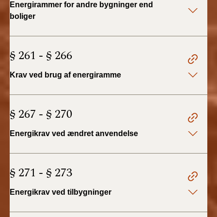
Energirammer for andre bygninger end
BR18 (4/7-31/12
2019)
boliger
BR18 (1/1-4/7 2019)
§ 261 - § 266
BR18 (1/7-31/12
2018)
Krav ved brug af energiramme
BR18 (1/1-30/6
2018)
§ 267 - § 270
BR15 (2015-2018)
Energikrav ved ændret anvendelse
Tidligere BR (1961-
2010)
§ 271 - § 273
Energikrav ved tilbygninger