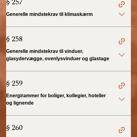
§ 257
2022)
Generelle mindstekrav til klimaskærm
BR18 (1/1 - 30/6
2022)
§ 258
BR18 (29/6 - 31/12
2021)
Generelle mindstekrav til vinduer,
glasydervægge, ovenlysvinduer og glastage
BR18 (1/1-29/6
2021)
§ 259
BR18 (1/7-31/12
2020)
Energirammer for boliger, kollegier, hoteller
og lignende
BR18 (10/3-30/6
2020)
§ 260
BR18 (1/1-9/3 2020)