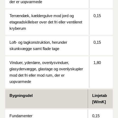
der er uopvarmede
Terrændæk, kældergulve mod jord og
0,15
etageadskillelser over det fri eller ventileret
kryberum
Loft- og tagkonstruktion, herunder
0,15
skunkvægge samt flade tage
Vinduer, yderdøre, ovenlysvinduer,
1,80
glasydervægge, glastage og ovenlyskupler
mod det fri eller mod rum, der er
uopvarmede
Bygningsdel
Linjetab
[W/mK]
Fundamenter
0,15