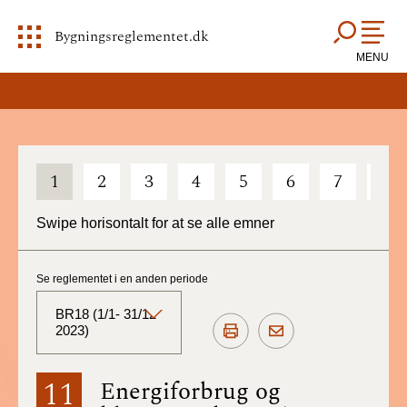
Bygningsreglementet.dk
MENU
1
2
3
4
5
6
7
8
Swipe horisontalt for at se alle emner
Se reglementet i en anden periode
BR18 (1/1- 31/12
2023)
BR18 (Aktuelt)
11
Energiforbrug og