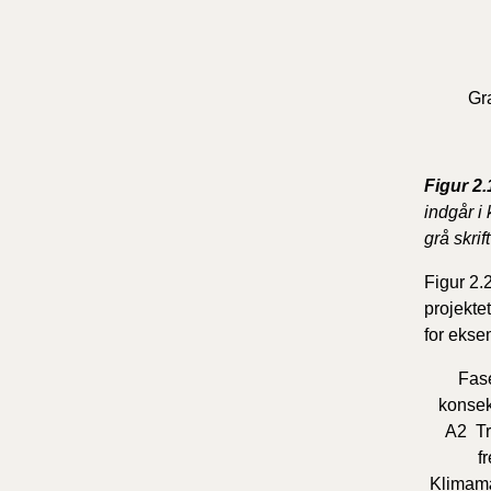
Gra
Figur 2.
indgår i
grå skrif
Figur 2.
projekte
for ekse
Fase
konsek
A2
Tr
f
Klimamæ