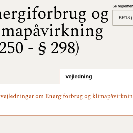
ergiforbrug og
Se reglement
BR18 (
imapåvirkning
BR18 (
 250 - § 298)
BR18 (
2025)
BR18 (
Vejledning
BR18 (
2024)
e vejledninger om Energiforbrug og klimapåvirkning
BR18 (
2024)
BR18 (
2023)