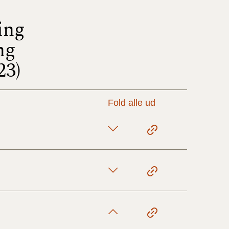
ing
17/9 - 31/12
ng
1/7 - 16/9
23)
1/1 - 30/6
Fold alle ud
29/6 - 31/12
1/1-29/6 2021)
1/7-31/12
10/3-30/6