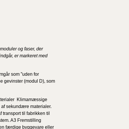
 moduler og faser, der
e indgår, er markeret med
remgår som ”uden for
ge gevinster (modul D), som
terialer
Klimamæssige
g af sekundære materialer.
ansport til fabrikken til
stem.
A3 Fremstilling
en færdige byggevare eller