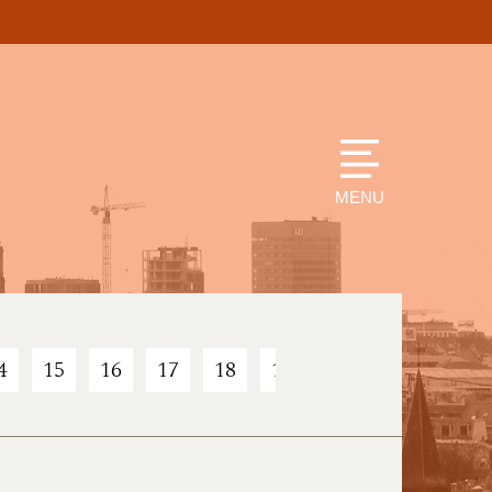
MENU
4
15
16
17
18
19
20
21
22