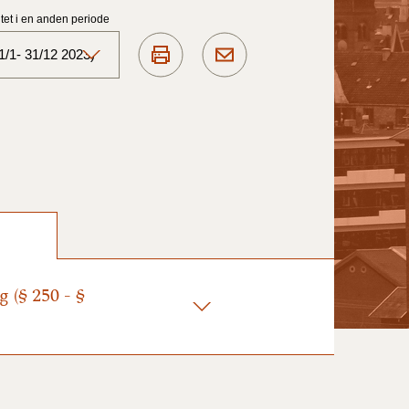
et i en anden periode
1/1- 31/12 2023)
Aktuelt)
1/7-31/12
1/1-30/6 2025)
1/7- 31/12
 (§ 250 - §
1/1- 30/06
1/1- 31/12