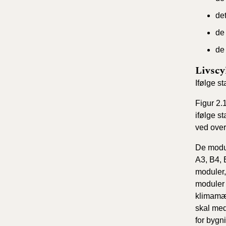
det
de 
de 
Livscy
Ifølge s
Figur 2.
ifølge s
ved over
De modul
A3, B4, 
moduler,
moduler 
klimamæs
skal med
for bygn