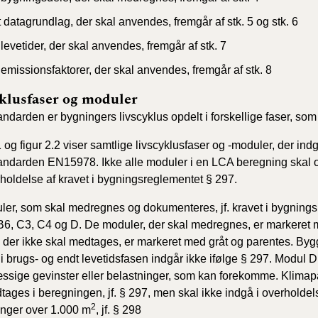
 datagrundlag, der skal anvendes, fremgår af stk. 5 og stk. 6
levetider, der skal anvendes, fremgår af stk. 7
emissionsfaktorer, der skal anvendes, fremgår af stk. 8
klusfaser og moduler
tandarden er bygningers livscyklus opdelt i forskellige faser, som
1
og figur
2
.2 viser samtlige livscyklusfaser og -moduler, der in
tandarden EN15978. Ikke alle moduler i en LCA beregning ska
holdelse af kravet i bygningsreglementet § 297.
er, som skal medregnes og dokumenteres, jf. kravet i bygnings
B6, C3, C4 og D. De moduler, der skal medregnes, er markeret m
 der ikke skal medtages, er markeret med gråt og parentes. By
i brugs- og endt levetidsfasen indgår ikke ifølge § 297. Modul D
sige gevinster eller belastninger, som kan forekomme. Klimap
tages i beregningen, jf. § 297, men skal ikke indgå i overhold
2
inger over 1.000 m
, jf. § 298