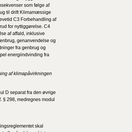
sekvenser som følge af
g til drift
Klimamæssige
evetid
C3
Forbehandling af
d for nyttiggørelse.
C4
e af affald, inklusive
 genbrug, genanvendelse og
tninger fra genbrug og
el energiindvinding fra
ning af klimapåvirkningen
l D separat fra den øvrige
jf. § 298, medregnes modul
ningsreglementet skal