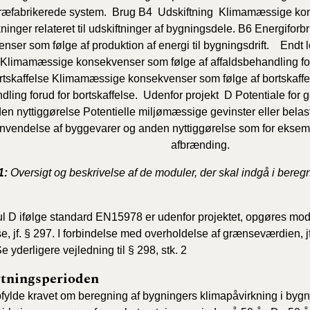
ræfabrikerede system.
Brug B4 Udskiftning
Klimamæssige kon
ninger relateret til udskiftninger af bygningsdele.
B6
Energiforbru
nser som følge af produktion af energi til bygningsdrift.
Endt l
Klimamæssige konsekvenser som følge af affaldsbehandling foru
tskaffelse
Klimamæssige konsekvenser som følge af bortskaffels
dling forud for bortskaffelse.
Udenfor projekt
D
Potentiale for
en nyttiggørelse
Potentielle miljømæssige gevinster eller belas
nvendelse af byggevarer og anden nyttiggørelse som for eksemp
afbrænding.
1:
Oversigt og beskrivelse af de moduler, der skal indgå i bereg
 D ifølge standard EN15978 er udenfor projektet, opgøres modu
e, jf. § 297. I forbindelse med overholdelse af grænseværdien, 
e yderligere vejledning til § 298, stk. 2
gtningsperioden
pfylde kravet om beregning af bygningers klimapåvirkning i byg