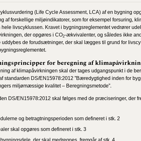
2020)
scyklusvurdering (Life Cycle Assessment, LCA) af en bygning o
ng af forskellige miljøindikatorer, som for eksempel forsuring, kl
BR18 (
hele livscyklussen. Kravet i bygningsreglementet vedrører ud
irkningen, der opgøres i CO
-ækvivalenter, og således ikke andr
2
BR18 (
 uddybes de forudsætninger, der skal lægges til grund for livscyk
2019)
 bygningsreglementet.
BR18 (
ingsprincipper for beregning af klimapåvirkni
gning af klimapåvirkningen skal der tages udgangspunkt i de be
BR18 (
af standarden DS/EN15978:2012 ”Bæredygtighed inden for bygg
2018)
ngers miljømæssige kvalitet – Beregningsmetode”.
BR18 (
en DS/EN15978:2012 skal følges med de præciseringer, der fr
BR15 
dulerne og betragtningsperioden som defineret i stk. 2
aler skal opgøres som defineret i stk. 3
Tidlig
2010)
 bygningsdele, der skal medregnes, fremgår af stk. 4