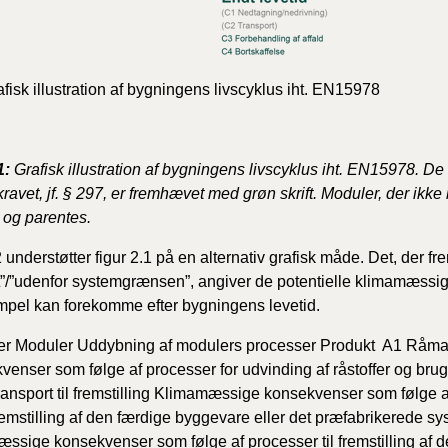
fisk illustration af bygningens livscyklus iht. EN15978
1:
Grafisk illustration af bygningens livscyklus iht. EN15978. De
 kravet, jf. § 297, er fremhævet med grøn skrift. Moduler, der ikk
t og parentes.
2
understøtter figur 2.
1
på en alternativ grafisk måde. Det, der f
t”/”udenfor systemgrænsen”, angiver de potentielle klimamæssi
mpel kan forekomme efter bygningens levetid.
r Moduler Uddybning af modulers processer Produkt A1 Råma
venser som følge af processer for udvinding af råstoffer og bru
ansport til fremstilling
Klimamæssige konsekvenser som følge af tr
remstilling af den færdige byggevare eller det præfabrikerede sy
ssige konsekvenser som følge af processer til fremstilling af d