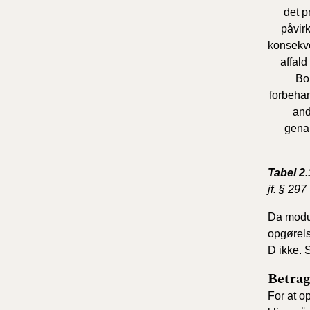
det p
påvirk
konsekve
affald
Bor
forbehan
and
gena
Tabel 2.
jf. § 297
Da modul
opgørels
D ikke. S
Betra
For at o