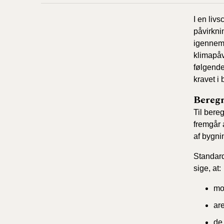
I en liv
påvirkni
igennem 
klimapåv
følgende
kravet i
Beregn
Til bere
fremgår 
af bygni
Standard
sige, at:
mo
are
de