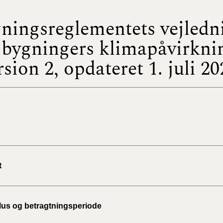
ningsreglementets vejledn
BR18 (
2022)
bygningers klimapåvirkni
BR18 (
rsion 2, opdateret 1. juli 20
2022)
BR18 (
2022)
BR18 (
2021)
BR18 (
t
BR18 (
2020)
lus og betragtningsperiode
BR18 (