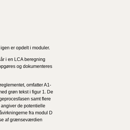
 igen er opdelt i moduler.
dgår i en LCA beregning
l opgøres og dokumenteres
reglementet, omfatter A1-
ed grøn tekst i figur
1
. De
ggeprocesfasen samt flere
 angiver de potentielle
åvirkningerne fra modul D
else af grænseværdien