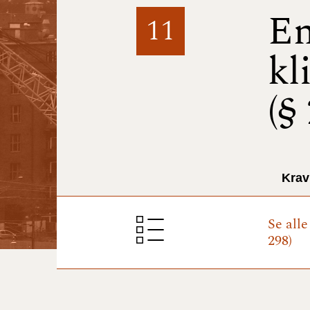
En
11
kl
(§
Krav
Se all
298)