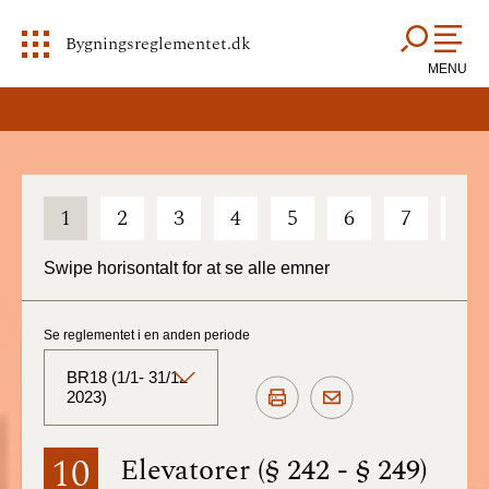
Bygningsreglementet.dk
MENU
1
2
3
4
5
6
7
8
Swipe horisontalt for at se alle emner
Se reglementet i en anden periode
BR18 (1/1- 31/12
2023)
BR18 (Aktuelt)
10
Elevatorer (§ 242 - § 249)