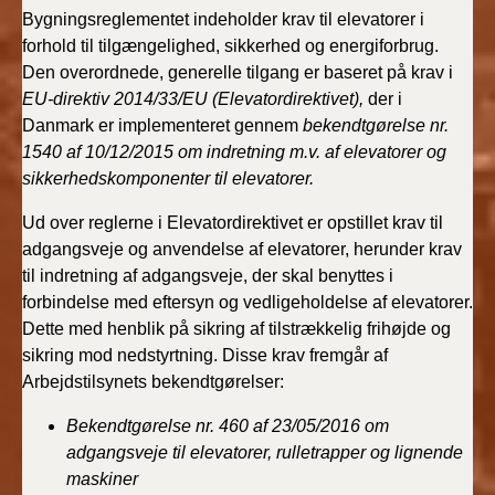
2022)
Bygningsreglementet indeholder krav til elevatorer i
forhold til tilgængelighed, sikkerhed og energiforbrug.
BR18 (1/1 - 30/6
Den overordnede, generelle tilgang er baseret på krav i
2022)
EU-direktiv 2014/33/EU (Elevatordirektivet),
der i
Danmark er implementeret gennem
bekendtgørelse nr.
BR18 (29/6 - 31/12
1540 af 10/12/2015 om indretning m.v. af elevatorer og
2021)
sikkerhedskomponenter til elevatorer.
BR18 (1/1-29/6
Ud over reglerne i Elevatordirektivet er opstillet krav til
2021)
adgangsveje og anvendelse af elevatorer, herunder krav
til indretning af adgangsveje, der skal benyttes i
BR18 (1/7-31/12
forbindelse med eftersyn og vedligeholdelse af elevatorer.
2020)
Dette med henblik på sikring af tilstrækkelig frihøjde og
sikring mod nedstyrtning. Disse krav fremgår af
BR18 (10/3-30/6
Arbejdstilsynets bekendtgørelser:
2020)
Bekendtgørelse nr. 460 af 23/05/2016 om
adgangsveje til elevatorer, rulletrapper og lignende
BR18 (1/1-9/3 2020)
maskiner