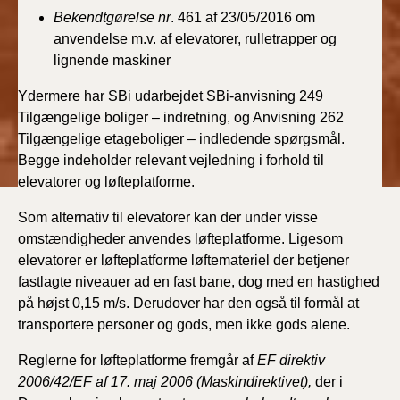
BR18 (4/7-31/12
Bekendtgørelse nr
. 461 af 23/05/2016 om
2019)
anvendelse m.v. af elevatorer, rulletrapper og
lignende maskiner
BR18 (1/1-4/7 2019)
Ydermere har SBi udarbejdet SBi-anvisning 249
Tilgængelige boliger – indretning, og Anvisning 262
BR18 (1/7-31/12
2018)
Tilgængelige etageboliger – indledende spørgsmål.
Begge indeholder relevant vejledning i forhold til
elevatorer og løfteplatforme.
BR18 (1/1-30/6
2018)
Som alternativ til elevatorer kan der under visse
omstændigheder anvendes løfteplatforme. Ligesom
BR15 (2015-2018)
elevatorer er løfteplatforme løftemateriel der betjener
fastlagte niveauer ad en fast bane, dog med en hastighed
Tidligere BR (1961-
på højst 0,15 m/s. Derudover har den også til formål at
2010)
transportere personer og gods, men ikke gods alene.
Reglerne for løfteplatforme fremgår af
EF direktiv
2006/42/EF af 17. maj 2006 (Maskindirektivet),
der i