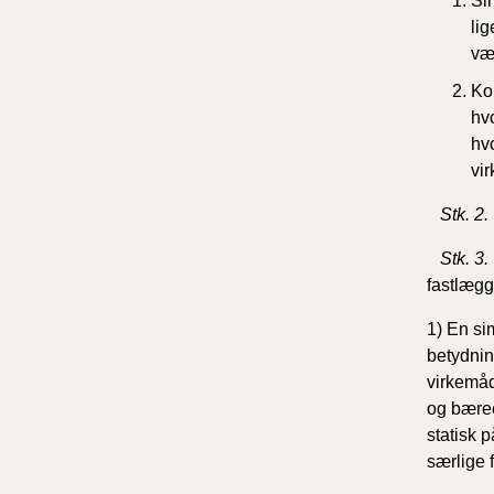
Si
li
vær
Ko
hv
hv
vi
Stk. 2.
Stk. 3.
fastlægg
1) En si
betydnin
virkemåd
og bæree
statisk 
særlige 