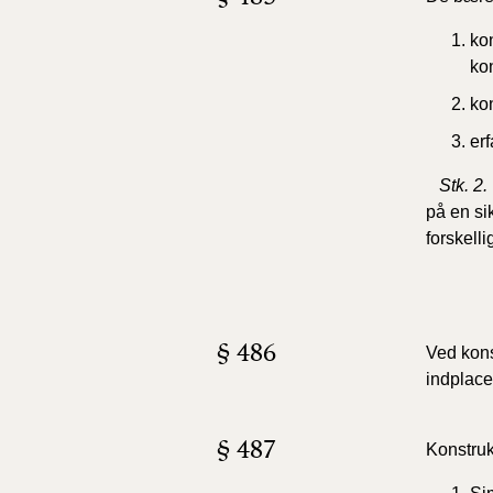
ko
ko
ko
er
Stk. 2.
på en si
forskell
§ 486
V
ed
kons
indplace
§ 487
Konstruk