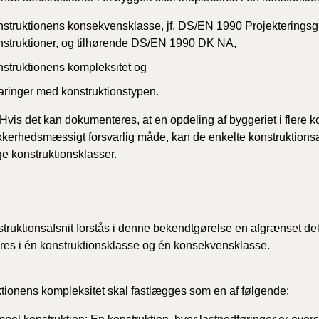
nstruktionens konsekvensklasse, jf. DS/EN 1990 Projekterings
BR18 (
nstruktioner, og tilhørende DS/EN 1990 DK NA,
2022)
nstruktionens kompleksitet og
BR18 (
faringer med konstruktionstypen.
2022)
Hvis det kan dokumenteres, at en opdeling af byggeriet i flere k
BR18 (
kkerhedsmæssigt forsvarlig måde, kan de enkelte konstruktionsaf
2022)
ige konstruktionsklasser.
BR18 (
2021)
truktionsafsnit forstås i denne bekendtgørelse en afgrænset del 
BR18 (
res i én konstruktionsklasse og én konsekvensklasse.
BR18 (
2020)
tionens kompleksitet skal fastlægges som en af følgende:
BR18 (