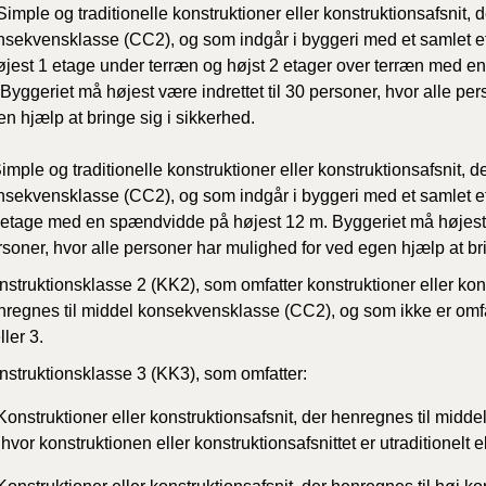
Simple og traditionelle konstruktioner eller konstruktionsafsnit, 
nsekvensklasse (CC2), og som indgår i byggeri med et samlet e
højest 1 etage under terræn og højst 2 etager over terræn med 
Byggeriet må højest være indrettet til 30 personer, hvor alle pe
n hjælp at bringe sig i sikkerhed.
Simple og traditionelle konstruktioner eller konstruktionsafsnit, 
nsekvensklasse (CC2), og som indgår i byggeri med et samlet e
1 etage med en spændvidde på højest 12 m. Byggeriet må højest v
rsoner, hvor alle personer har mulighed for ved egen hjælp at br
struktionsklasse 2 (KK2), som omfatter konstruktioner eller kons
nregnes til middel konsekvensklasse (CC2), og som ikke er omfa
ller 3.
nstruktionsklasse 3 (KK3), som omfatter:
 Konstruktioner
eller
konstruktionsafsnit,
der
henregnes
til midd
hvor konstruktionen eller konstruktionsafsnittet er utraditionelt e