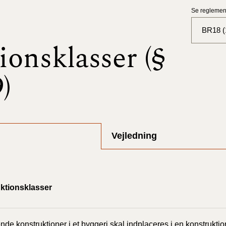
Se reglement
BR18 (
ionsklasser (§
BR18 (
)
BR18 (
2025)
BR18 (
Vejledning
BR18 (
2024)
BR18 (
ktionsklasser
2024)
BR18 (
2023)
de konstruktioner i et byggeri skal indplaceres i en konstrukti