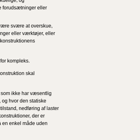
skuelige, og
 forudsætninger eller
1/1-9/3 2020)
 være svære at overskue,
er eller værktøjer, eller
4/7-31/12
 konstruktionens
1/1-4/7 2019)
 for kompleks.
onstruktion skal
1/7-31/12
, som ikke har væsentlig
1/1-30/6 2018)
 og hvor den statiske
lstand, nedføring af laster
(2015-2018)
nstruktioner, der er
på en enkel måde uden
ere BR (1961-