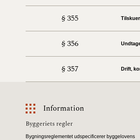
§ 355
Tilskuer
§ 356
Undtage
§ 357
Drift, k
Information
Information
Byggeriets regler
Bygningsreglementet udspecificerer byggelovens