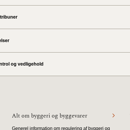
2010)
tribuner
lser
ontrol og vedligehold
Alt om byggeri og byggevarer
Generel information om regulering af byggeri og