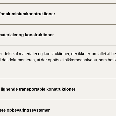
BR18 (
2020)
 for aluminiumkonstruktioner
BR18 (
materialer og konstruktioner
BR18 (
2019)
endelse
af
materialer
og
konstruktioner,
der
ikke
er
omfattet
BR18 (
af
be
l
det
dokumenteres, at
der
opnås
et
sikkerhedsniveau,
som
besk
BR18 (
2018)
BR18 (
g lignende transportable konstruktioner
BR15 
ære opbevaringssystemer
Tidlig