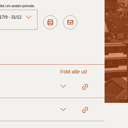
et i en anden periode
7/9 - 31/12
Aktuelt)
1/7-31/12
Fold alle ud
1/1-30/6 2025)
1/7- 31/12
1/1- 30/06
1/1- 31/12