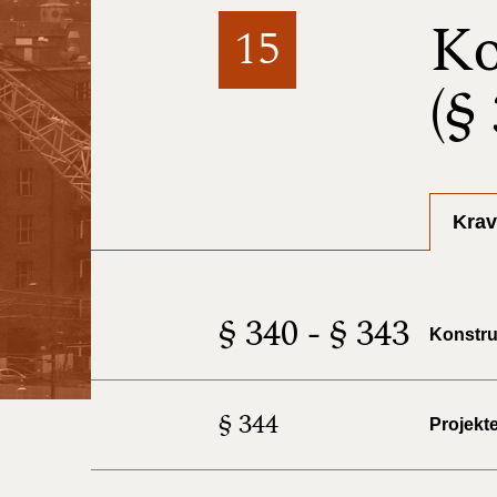
Ko
15
(§
Krav
§ 340 - § 343
Konstru
§ 344
Projekt