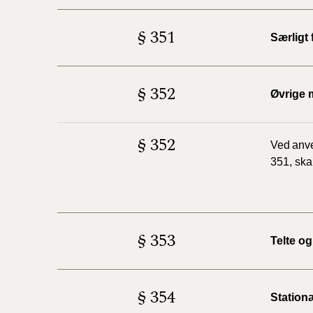
§ 351
Særligt
§ 352
Øvrige 
§ 352
V
ed
anv
351,
ska
§ 353
Telte o
§ 354
Station