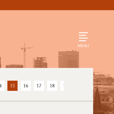
MENU
4
15
16
17
18
19
20
21
22