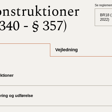
nstruktioner
Se reglement
BR18 (1
 340 - § 357)
2022)
BR18 (
BR18 (
Vejledning
2025)
BR18 (
ktioner
BR18 (
2024)
BR18 (
ering og udførelse
2024)
BR18 (