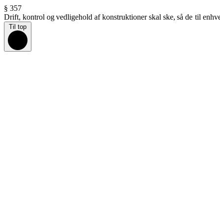
§ 357
Drift,
kontrol
og
vedligehold
af
konstruktioner
skal
ske,
så de
til
enhv
Til top