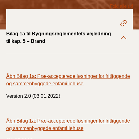
2022)
Fold alle ud
BR18 (1/1 - 30/6
2022)
Bilag 1a til Bygningsreglementets vejledning
BR18 (29/6 - 31/12
til kap. 5 – Brand
2021)
BR18 (1/1-29/6
2021)
Åbn Bilag 1a: Præ-accepterede løsninger for fritliggende
og sammenbyggede enfamiliehuse
BR18 (1/7-31/12
2020)
Version 2.0 (03.01.2022)
BR18 (10/3-30/6
2020)
Åbn Bilag 1a: Præ-accepterede løsninger for fritliggende
BR18 (1/1-9/3 2020)
og sammenbyggede enfamiliehuse