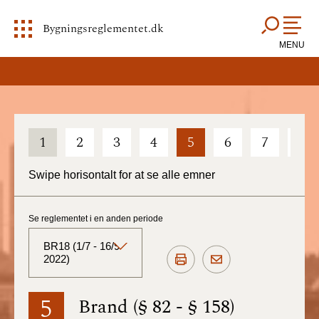
Bygningsreglementet.dk
MENU
1
2
3
4
5
6
7
8
Swipe horisontalt for at se alle emner
Se reglementet i en anden periode
BR18 (1/7 - 16/9
2022)
BR18 (Aktuelt)
5
Brand (§ 82 - § 158)