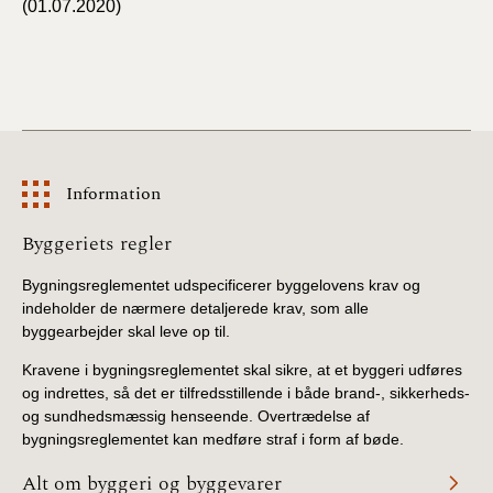
(01.07.2020)
BR18 (4/7-31/12
2019)
BR18 (1/1-4/7 2019)
BR18 (1/7-31/12
2018)
Information
BR18 (1/1-30/6
Information
Byggeriets regler
2018)
Bygningsreglementet udspecificerer byggelovens krav og
BR15 (2015-2018)
indeholder de nærmere detaljerede krav, som alle
byggearbejder skal leve op til.
Tidligere BR (1961-
Kravene i bygningsreglementet skal sikre, at et byggeri udføres
2010)
og indrettes, så det er tilfredsstillende i både brand-, sikkerheds-
og sundhedsmæssig henseende. Overtrædelse af
bygningsreglementet kan medføre straf i form af bøde.
Alt om byggeri og byggevarer