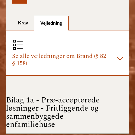
BR18 (1/7-31/12
2025)
Krav
Vejledning
BR18 (1/1-30/6
2025)
BR18 (1/7- 31/12
2024)
Se alle vejledninger om Brand (§ 82 -
§ 158)
BR18 (1/1- 30/06
2024)
BR18 (1/1- 31/12
2023)
Bilag 1a - Præ-accepterede
løsninger - Fritliggende og
BR18 (17/9 - 31/12
sammenbyggede
2022)
enfamiliehuse
BR18 (1/7 - 16/9