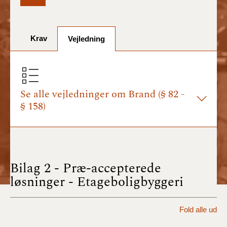
BR18 (1/7-31/12
2025)
Krav
Vejledning
BR18 (1/1-30/6
2025)
BR18 (1/7- 31/12
2024)
Se alle vejledninger om Brand (§ 82 -
§ 158)
BR18 (1/1- 30/06
2024)
BR18 (1/1- 31/12
2023)
Bilag 2 - Præ-accepterede
løsninger - Etageboligbyggeri
BR18 (17/9 - 31/12
2022)
Fold alle ud
BR18 (1/7 - 16/9