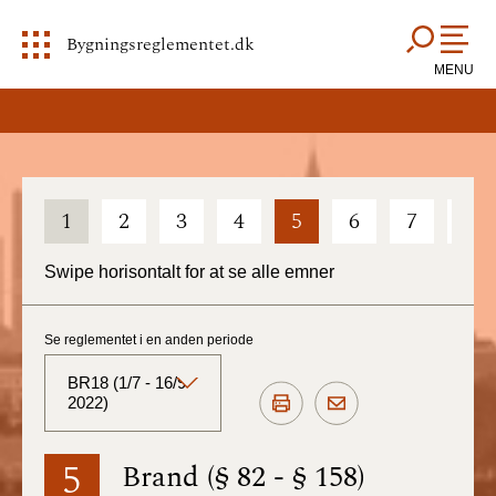
Bygningsreglementet.dk
MENU
1
2
3
4
5
6
7
8
Swipe horisontalt for at se alle emner
Se reglementet i en anden periode
BR18 (1/7 - 16/9
2022)
BR18 (Aktuelt)
5
Brand (§ 82 - § 158)