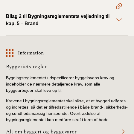
2022)
Bilag 2 til Bygningsreglementets vejledning til
BR18 (1/1 - 30/6
kap. 5 – Brand
2022)
BR18 (29/6 - 31/12
2021)
Information
BR18 (1/1-29/6
Information
Byggeriets regler
2021)
Bygningsreglementet udspecificerer byggelovens krav og
BR18 (1/7-31/12
indeholder de nærmere detaljerede krav, som alle
2020)
byggearbejder skal leve op til.
Kravene i bygningsreglementet skal sikre, at et byggeri udføres
BR18 (10/3-30/6
og indrettes, så det er tilfredsstillende i både brand-, sikkerheds-
2020)
og sundhedsmæssig henseende. Overtrædelse af
bygningsreglementet kan medføre straf i form af bøde.
BR18 (1/1-9/3 2020)
Alt om byggeri og byggevarer