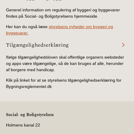
BR18 (4/7-31/12
2019)
Generel information om regulering af byggeri og byggevarer
findes på Social- og Boligstyrelsens hjemmeside.
BR18 (1/1-4/7 2019)
Her kan du også læse
styrelsens nyheder om byggeri og
byggevarer.
BR18 (1/7-31/12
Tilgængelighedserklæring
2018)
Ifølge tilgængelighedsloven skal offentlige organers websteder
BR18 (1/1-30/6
og apps være tilgængelige, så de kan bruges af alle, herunder
2018)
af borgere med handicap.
Klik på linket for at se styrelsens tilgængelighedserklæring for
BR15 (2015-2018)
Bygningsreglementet.dk
Tidligere BR (1961-
2010)
Social- og Boligstyrelsen
Holmens kanal 22