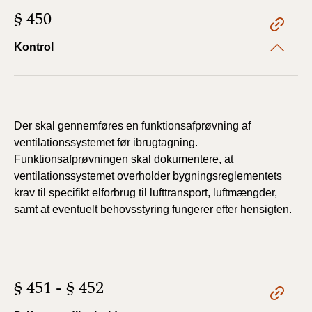
BR18 (4/7-31/12
§ 450
2019)
Kontrol
BR18 (1/1-4/7 2019)
BR18 (1/7-31/12
2018)
Der skal gennemføres en funktionsafprøvning af
ventilationssystemet før ibrugtagning.
BR18 (1/1-30/6
2018)
Funktionsafprøvningen skal dokumentere, at
ventilationssystemet overholder bygningsreglementets
BR15 (2015-2018)
krav til specifikt elforbrug til lufttransport, luftmængder,
samt at eventuelt behovsstyring fungerer efter hensigten.
Tidligere BR (1961-
2010)
§ 451 - § 452