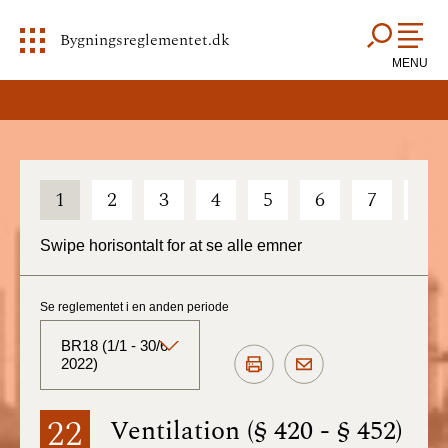
Bygningsreglementet.dk
MENU
1
2
3
4
5
6
7
8
Swipe horisontalt for at se alle emner
Se reglementet i en anden periode
BR18 (1/1 - 30/6
2022)
BR18 (Aktuelt)
22
Ventilation (§ 420 - § 452)