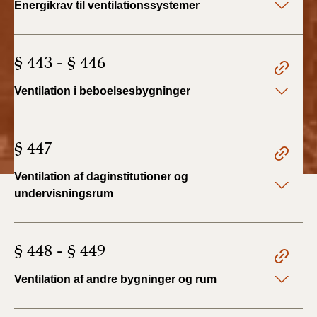
Energikrav til ventilationssystemer
2022)
BR18 (1/1 - 30/6
§ 443 - § 446
2022)
Ventilation i beboelsesbygninger
BR18 (29/6 - 31/12
2021)
§ 447
BR18 (1/1-29/6
2021)
Ventilation af daginstitutioner og
BR18 (1/7-31/12
undervisningsrum
2020)
BR18 (10/3-30/6
§ 448 - § 449
2020)
Ventilation af andre bygninger og rum
BR18 (1/1-9/3 2020)