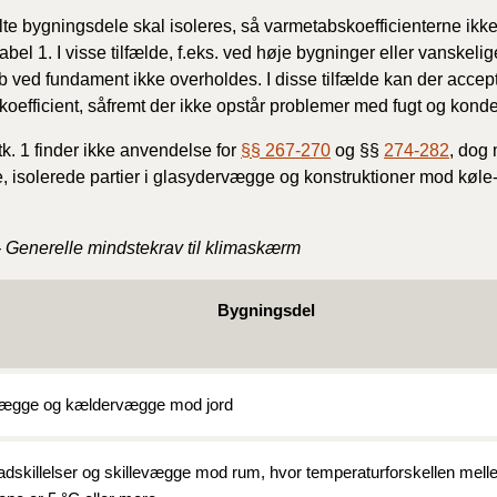
te bygningsdele skal isoleres, så varmetabskoefficienterne ikke
BR18 (
tabel 1. I visse tilfælde, f.eks. ved høje bygninger eller vanskel
2022)
etab ved fundament ikke overholdes. I disse tilfælde kan der acce
skoefficient, såfremt der ikke opstår problemer med fugt og kond
BR18 (
2022)
k. 1 finder ikke anvendelse for
§§ 267-270
og §§
274-282
, dog
, isolerede partier i glasydervægge og konstruktioner mod køle-
BR18 (
2022)
- Generelle mindstekrav til klimaskærm
BR18 (
2021)
Bygningsdel
BR18 (
ægge og kældervægge mod jord
BR18 (
2020)
dskillelser og skillevægge mod rum, hvor temperaturforskellen mel
BR18 (