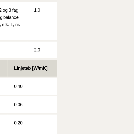
2 og 3 fag
1,0
rgibalance
stk. 1, nr.
2,0
Linjetab [W/mK]
0,40
0,06
0,20