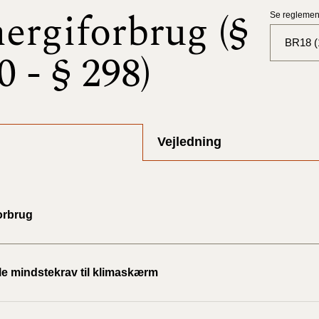
ergiforbrug (§
Se reglement
BR18 (1
0 - § 298)
BR18 (
BR18 (
2025)
Vejledning
BR18 (
BR18 (
orbrug
2024)
BR18 (
2024)
le mindstekrav til klimaskærm
BR18 (
2023)