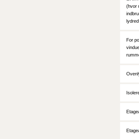
(hvor 
indbr
lydred
For p
vindue
rumme
Ovenl
Isoler
Etage
Etage