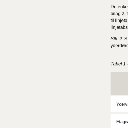
De enkel
bilag 2, 
til linj
linjetab
Stk. 2.
St
yderdøre
Tabel 1 
Yderv
Etagea