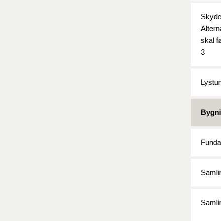
Skyde-
Altern
skal f
3
Lystun
Bygni
Funda
Samli
Samlin