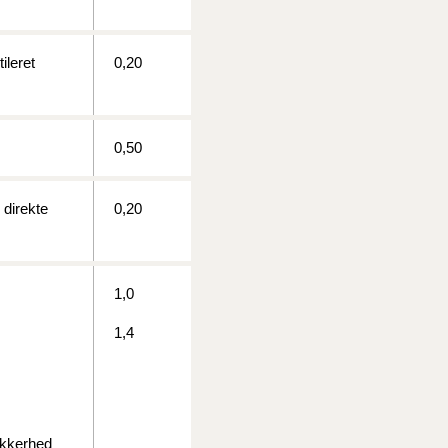
ileret
0,20
1/1-9/3 2020)
4/7-31/12
0,50
1/1-4/7 2019)
 direkte
0,20
1/7-31/12
1,0
1/1-30/6 2018)
1,4
(2015-2018)
ere BR (1961-
sikkerhed