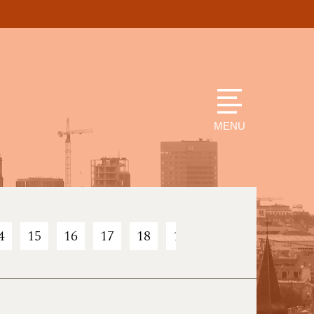
MENU
4
15
16
17
18
19
20
21
22