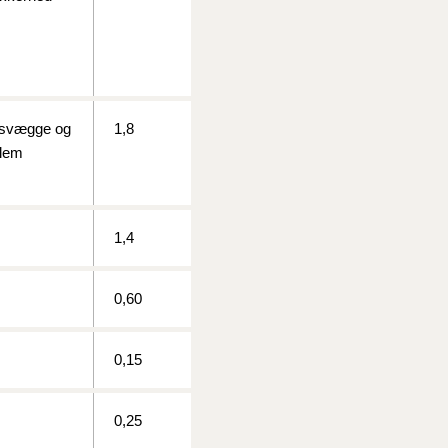
lasvægge og
1,8
llem
1,4
0,60
0,15
0,25