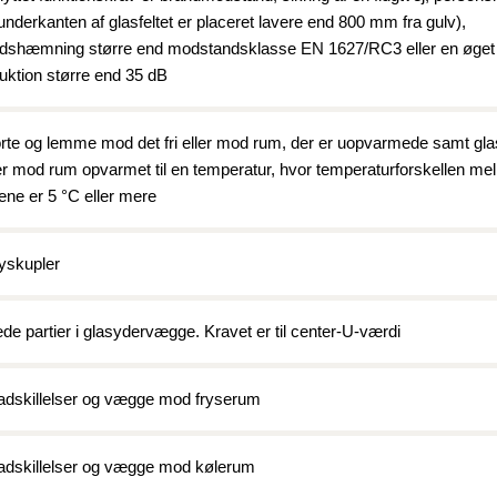
underkanten af glasfeltet er placeret lavere end 800 mm fra gulv),
udshæmning større end modstandsklasse EN 1627/RC3 eller en øget
uktion større end 35 dB
orte og lemme mod det fri eller mod rum, der er uopvarmede samt g
r mod rum opvarmet til en temperatur, hvor temperaturforskellen me
ne er 5 °C eller mere
yskupler
ede partier i glasydervægge. Kravet er til center-U-værdi
adskillelser og vægge mod fryserum
adskillelser og vægge mod kølerum