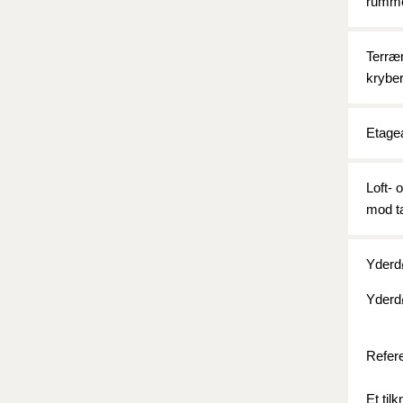
rumme
Terræn
krybe
Etage
Loft- 
mod t
Yderd
Yderd
Refer
Et til