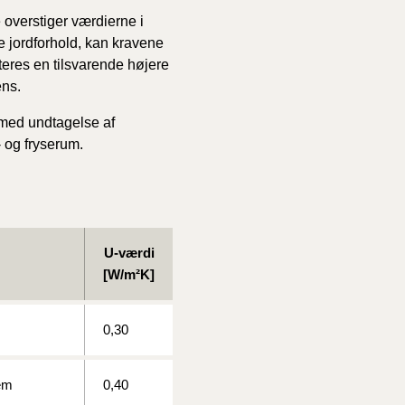
 overstiger værdierne i
17/9 - 31/12
ige jordforhold, kan kravene
pteres en tilsvarende højere
ens.
1/7 - 16/9
 med undtagelse af
 og fryserum.
1/1 - 30/6
29/6 - 31/12
U-værdi
[W/m²K]
1/1-29/6 2021)
0,30
1/7-31/12
lem
0,40
10/3-30/6