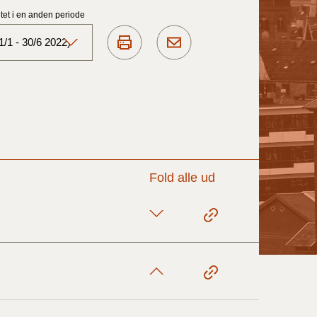
et i en anden periode
/1 - 30/6 2022)
Aktuelt)
1/7-31/12
1/1-30/6 2025)
Fold alle ud
1/7- 31/12
1/1- 30/06
1/1- 31/12