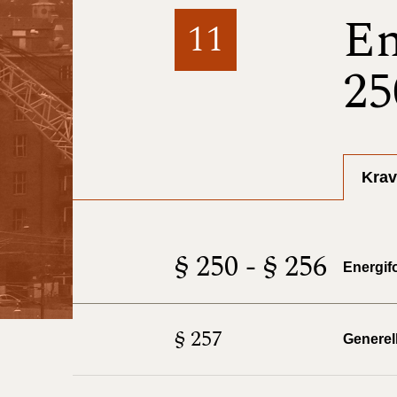
En
11
25
Krav
§ 250 - § 256
Energif
§ 257
Generel