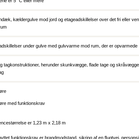
ne er 5 °C eller mere
2020)
dæk, kældergulve mod jord og etageadskillelser over det fri eller vent
BR18 (
rum
BR18 (
2019)
adskillelser under gulve med gulvvarme mod rum, der er opvarmede
BR18 (
og tagkonstruktioner, herunder skunkvægge, flade tage og skråvægge
ag
BR18 (
2018)
øre
BR18 (
øre med funktionskrav
BR15 
encestørrelse er 1,23 m x 2,18 m
Tidlig
2010)
knyttet funktionskrav er brandmodstand, sikring af en flugtvej, person