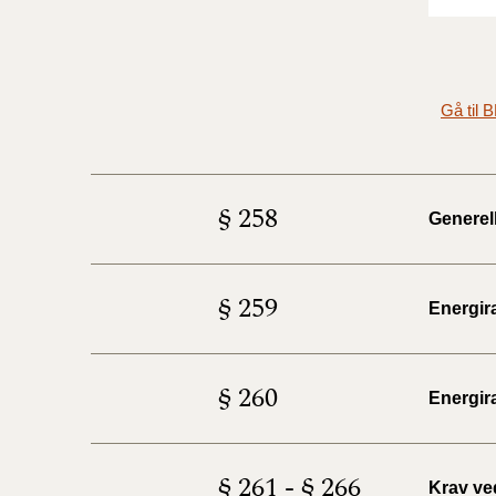
Gå til 
§ 258
Generel
§ 259
Energira
§ 260
Energir
§ 261 - § 266
Krav ve