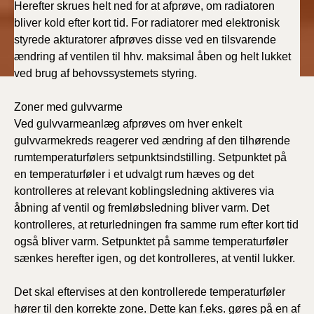
Herefter skrues helt ned for at afprøve, om radiatoren
bliver kold efter kort tid. For radiatorer med elektronisk
styrede akturatorer afprøves disse ved en tilsvarende
ændring af ventilen til hhv. maksimal åben og helt lukket
ved brug af behovssystemets styring.
Zoner med gulvvarme
Ved gulvvarmeanlæg afprøves om hver enkelt
gulvvarmekreds reagerer ved ændring af den tilhørende
rumtemperaturfølers setpunktsindstilling. Setpunktet på
en temperaturføler i et udvalgt rum hæves og det
kontrolleres at relevant koblingsledning aktiveres via
åbning af ventil og fremløbsledning bliver varm. Det
kontrolleres, at returledningen fra samme rum efter kort tid
også bliver varm. Setpunktet på samme temperaturføler
sænkes herefter igen, og det kontrolleres, at ventil lukker.
Det skal eftervises at den kontrollerede temperaturføler
hører til den korrekte zone. Dette kan f.eks. gøres på en af