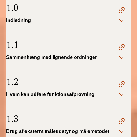
2022)
1.0
BR18 (1/1 - 30/6
Indledning
2022)
BR18 (29/6 - 31/12
1.1
2021)
Sammenhæng med lignende ordninger
BR18 (1/1-29/6
2021)
1.2
BR18 (1/7-31/12
2020)
Hvem kan udføre funktionsafprøvning
BR18 (10/3-30/6
2020)
1.3
BR18 (1/1-9/3 2020)
Brug af eksternt måleudstyr og målemetoder