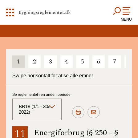
Bygningsreglementet.dk
MENU
1
2
3
4
5
6
7
8
Swipe horisontalt for at se alle emner
Se reglementet i en anden periode
BR18 (1/1 - 30/6
2022)
BR18 (Aktuelt)
11
Energiforbrug (§ 250 - §