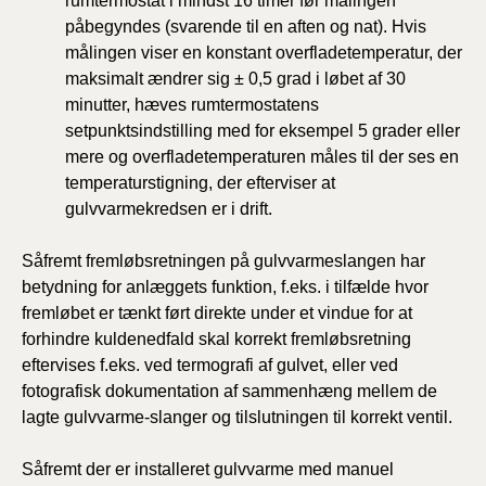
rumtermostat i mindst 16 timer før målingen
påbegyndes (svarende til en aften og nat). Hvis
målingen viser en konstant overfladetemperatur, der
maksimalt ændrer sig ± 0,5 grad i løbet af 30
minutter, hæves rumtermostatens
setpunktsindstilling med for eksempel 5 grader eller
mere og overfladetemperaturen måles til der ses en
temperaturstigning, der efterviser at
gulvvarmekredsen er i drift.
Såfremt fremløbsretningen på gulvvarmeslangen har
betydning for anlæggets funktion, f.eks. i tilfælde hvor
fremløbet er tænkt ført direkte under et vindue for at
forhindre kuldenedfald skal korrekt fremløbsretning
eftervises f.eks. ved termografi af gulvet, eller ved
fotografisk dokumentation af sammenhæng mellem de
lagte gulvvarme-slanger og tilslutningen til korrekt ventil.
Såfremt der er installeret gulvvarme med manuel