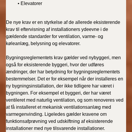
• Elevatorer
BR18 (4/7-31/12
2019)
De nye krav er en styrkelse af de allerede eksisterende
BR18 (1/1-4/7 2019)
krav til eftervisning af installationers ydeevne i de
gældende standarder for ventilation, varme- og
BR18 (1/7-31/12
køleanlæg, belysning og elevatorer.
2018)
Bygningsreglementets krav gælder ved nybyggeri, men
BR18 (1/1-30/6
også for eksisterende byggeri, hvor der udføres
2018)
ændringer, der har betydning for bygningsreglementets
bestemmelser. Det er for eksempel når der installeres en
BR15 (2015-2018)
ny bygningsinstallation, der ikke tidligere har været i
bygningen. For eksempel et byggeri, der har været
Tidligere BR (1961-
ventileret med naturlig ventilation, og som renoveres ved
2010)
at få installeret et mekanisk ventilationsanlæg med
varmegenvinding. Ligeledes gælder kravene om
funktionsafprøvning ved udskiftning af eksisterende
installationer med nye tilsvarende installationer.