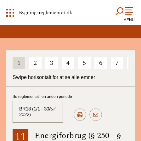
Bygningsreglementet.dk
MENU
1
2
3
4
5
6
7
8
Swipe horisontalt for at se alle emner
Se reglementet i en anden periode
BR18 (1/1 - 30/6
2022)
BR18 (Aktuelt)
11
Energiforbrug (§ 250 - §