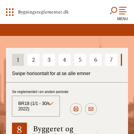
Bygningsreglementet.dk
MENU
1
2
3
4
5
6
7
8
Swipe horisontalt for at se alle emner
Se reglementet i en anden periode
BR18 (1/1 - 30/6
2022)
BR18 (Aktuelt)
8
Byggeret og