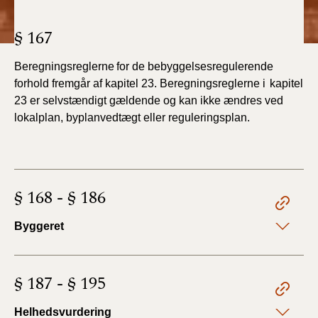
2022)
§ 167
BR18 (1/1 - 30/6
2022)
Beregningsreglerne
for
de
bebyggelsesregulerende
forhold fremgår af kapitel 23.
Beregningsreglerne i
kapitel
BR18 (29/6 - 31/12
23 er selvstændigt gældende og kan ikke ændres ved
2021)
lokalplan, byplanvedtægt eller reguleringsplan.
BR18 (1/1-29/6
2021)
§ 168 - § 186
BR18 (1/7-31/12
2020)
Byggeret
BR18 (10/3-30/6
2020)
§ 187 - § 195
BR18 (1/1-9/3 2020)
Helhedsvurdering