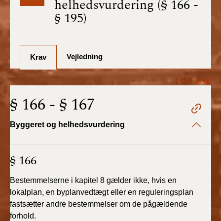
helhedsvurdering (§ 166 -
BR18 (1/7-31/12
§ 195)
2025)
BR18 (1/1-30/6
2025)
Vejledning
Krav
BR18 (1/7- 31/12
Fold alle ud
2024)
§ 166 - § 167
BR18 (1/1- 30/06
2024)
Byggeret og helhedsvurdering
BR18 (1/1- 31/12
§ 166
2023)
Bestemmelserne i kapitel 8 gælder ikke, hvis en
BR18 (17/9 - 31/12
2022)
lokalplan, en byplanvedtægt eller en reguleringsplan
fastsætter andre bestemmelser om de pågældende
forhold.
BR18 (1/7 - 16/9