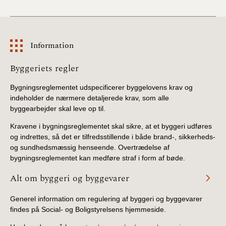
BR18 (4/7-31/12
2019)
BR18 (1/1-4/7 2019)
Information
Information
Byggeriets regler
BR18 (1/7-31/12
2018)
Bygningsreglementet udspecificerer byggelovens krav og
indeholder de nærmere detaljerede krav, som alle
BR18 (1/1-30/6
byggearbejder skal leve op til.
2018)
Kravene i bygningsreglementet skal sikre, at et byggeri udføres
og indrettes, så det er tilfredsstillende i både brand-, sikkerheds-
BR15 (2015-2018)
og sundhedsmæssig henseende. Overtrædelse af
bygningsreglementet kan medføre straf i form af bøde.
Tidligere BR (1961-
2010)
Alt om byggeri og byggevarer
Generel information om regulering af byggeri og byggevarer
findes på Social- og Boligstyrelsens hjemmeside.