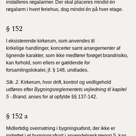
installeres
røgalarmer. Der skal placeres mindst én
røgalarm i hvert feriehus,
dog mindst én på hver etage.
§ 152
I eksisterende kirkerum, som anvendes til
kirkelige
handlinger, koncerter samt arrangementer af
lignende karakter,
som ikke medfører forøget brandrisiko,
kan forhold,
som ellers er gældende for
forsamlingslokaler, jf. § 148,
undlades.
Stk. 2.
Kirkerum, hvor drift, kontrol og vedligehold
udføres
efter
Bygningsreglementets vejledning til kapitel
5 - Brand
,
anses for at opfylde §§ 137-142.
§ 152 a
Midlertidig overnatning i bygningsafsnit, der ikke er
indrettet i et bygningsafsnit i anvendelseskategori 5, kan