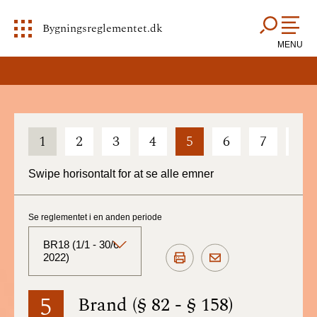
Bygningsreglementet.dk
MENU
1
2
3
4
5
6
7
8
Swipe horisontalt for at se alle emner
Se reglementet i en anden periode
BR18 (1/1 - 30/6
2022)
BR18 (Aktuelt)
5
Brand (§ 82 - § 158)