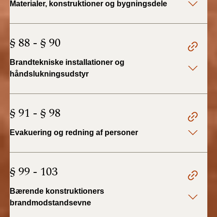
Materialer, konstruktioner og bygningsdele
2022)
BR18 (1/1 - 30/6
§ 88 - § 90
2022)
Brandtekniske installationer og
BR18 (29/6 - 31/12
2021)
håndslukningsudstyr
BR18 (1/1-29/6
2021)
§ 91 - § 98
BR18 (1/7-31/12
Evakuering og redning af personer
2020)
BR18 (10/3-30/6
§ 99 - 103
2020)
Bærende konstruktioners
BR18 (1/1-9/3 2020)
brandmodstandsevne