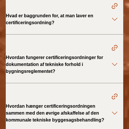
2022)
Hvad er baggrunden for, at man laver en
BR18 (1/1 - 30/6
certificeringsordning?
2022)
BR18 (29/6 - 31/12
2021)
Hvordan fungerer certificeringsordninger for
BR18 (1/1-29/6
2021)
dokumentation af tekniske forhold i
bygningsreglementet?
BR18 (1/7-31/12
2020)
BR18 (10/3-30/6
2020)
Hvordan hænger certificeringsordningen
sammen med den øvrige afskaffelse af den
BR18 (1/1-9/3 2020)
kommunale tekniske byggesagsbehandling?