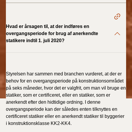
BR18 (4/7-31/12
2019)
BR18 (1/1-4/7 2019)
Hvad er årsagen til, at der indføres en
overgangsperiode for brug af anerkendte
BR18 (1/7-31/12
statikere indtil 1. juli 2020?
2018)
BR18 (1/1-30/6
2018)
Styrelsen har sammen med branchen vurderet, at der er
behov for en overgangsperiode på konstruktionsområdet
BR15 (2015-2018)
på seks måneder, hvor det er valgfrit, om man vil bruge en
statiker, som er certificeret, eller en statiker, som er
Tidligere BR (1961-
2010)
anerkendt efter den hidtidige ordning. I denne
overgangsperiode kan der således enten tilknyttes en
certificeret statiker eller en anerkendt statiker til byggerier
i konstruktionsklasse KK2-KK4.