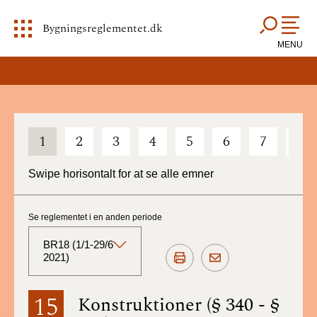
Bygningsreglementet.dk
MENU
1
2
3
4
5
6
7
8
Swipe horisontalt for at se alle emner
Se reglementet i en anden periode
BR18 (1/1-29/6
2021)
BR18 (Aktuelt)
15
Konstruktioner (§ 340 - §