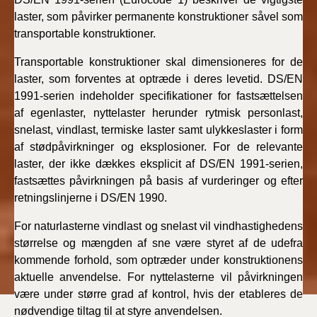
laster, som påvirker permanente konstruktioner såvel som
transportable konstruktioner.
Transportable konstruktioner skal dimensioneres for de
laster, som forventes at optræde i deres levetid. DS/EN
1991-serien indeholder specifikationer for fastsættelsen
af egenlaster, nyttelaster herunder rytmisk personlast,
snelast, vindlast, termiske laster samt ulykkeslaster i form
af stødpåvirkninger og eksplosioner. For de relevante
laster, der ikke dækkes eksplicit af DS/EN 1991-serien,
fastsættes påvirkningen på basis af vurderinger og efter
retningslinjerne i DS/EN 1990.
For naturlasterne vindlast og snelast vil vindhastighedens
størrelse og mængden af sne være styret af de udefra
kommende forhold, som optræder under konstruktionens
aktuelle anvendelse. For nyttelasterne vil påvirkningen
være under større grad af kontrol, hvis der etableres de
nødvendige tiltag til at styre anvendelsen.