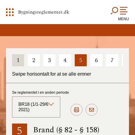
Bygningsreglementet.dk
MENU
1
2
3
4
5
6
7
8
Swipe horisontalt for at se alle emner
Se reglementet i en anden periode
BR18 (1/1-29/6
2021)
BR18 (Aktuelt)
5
Brand (§ 82 - § 158)