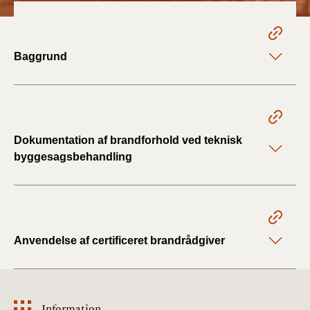
2022)
BR18 (1/1 - 30/6
2022)
Baggrund
BR18 (29/6 - 31/12
2021)
BR18 (1/1-29/6
Dokumentation af brandforhold ved teknisk
2021)
byggesagsbehandling
BR18 (1/7-31/12
2020)
BR18 (10/3-30/6
Anvendelse af certificeret brandrådgiver
2020)
BR18 (1/1-9/3 2020)
Information