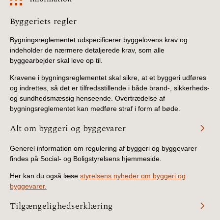
BR18 (4/7-31/12
2019)
Information
Byggeriets regler
Bygningsreglementet udspecificerer byggelovens krav og
BR18 (1/1-4/7 2019)
indeholder de nærmere detaljerede krav, som alle
byggearbejder skal leve op til.
BR18 (1/7-31/12
2018)
Kravene i bygningsreglementet skal sikre, at et byggeri udføres
og indrettes, så det er tilfredsstillende i både brand-, sikkerheds-
og sundhedsmæssig henseende. Overtrædelse af
BR18 (1/1-30/6
bygningsreglementet kan medføre straf i form af bøde.
2018)
Alt om byggeri og byggevarer
BR15 (2015-2018)
Generel information om regulering af byggeri og byggevarer
findes på Social- og Boligstyrelsens hjemmeside.
Tidligere BR (1961-
2010)
Her kan du også læse
styrelsens nyheder om byggeri og
byggevarer.
Tilgængelighedserklæring