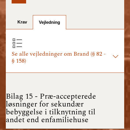
BR18 (1/7-31/12
2025)
Krav
Vejledning
BR18 (1/1-30/6
2025)
BR18 (1/7- 31/12
2024)
Se alle vejledninger om Brand (§ 82 -
§ 158)
BR18 (1/1- 30/06
2024)
BR18 (1/1- 31/12
2023)
Bilag 15 - Præ-accepterede
løsninger for sekundær
BR18 (17/9 - 31/12
bebyggelse i tilknytning til
2022)
andet end enfamiliehuse
BR18 (1/7 - 16/9