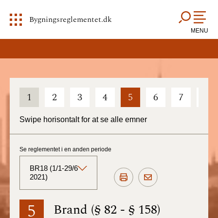
Bygningsreglementet.dk
MENU
1
2
3
4
5
6
7
8
Swipe horisontalt for at se alle emner
Se reglementet i en anden periode
BR18 (1/1-29/6
2021)
BR18 (Aktuelt)
5
Brand (§ 82 - § 158)