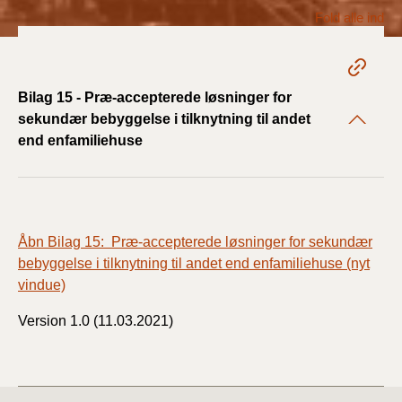
2022)
Fold alle ind
BR18 (1/1 - 30/6
2022)
Bilag 15 - Præ-accepterede løsninger for
BR18 (29/6 - 31/12
sekundær bebyggelse i tilknytning til andet
2021)
end enfamiliehuse
BR18 (1/1-29/6
2021)
Åbn Bilag 15: Præ-accepterede løsninger for sekundær
BR18 (1/7-31/12
2020)
bebyggelse i tilknytning til andet end enfamiliehuse (nyt
vindue)
BR18 (10/3-30/6
Version 1.0 (11.03.2021)
2020)
BR18 (1/1-9/3 2020)