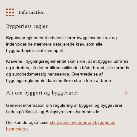
BR18 (4/7-31/12
2019)
Information
Information
Byggeriets regler
BR18 (1/1-4/7 2019)
Bygningsreglementet udspecificerer byggelovens krav og
BR18 (1/7-31/12
indeholder de nærmere detaljerede krav, som alle
2018)
byggearbejder skal leve op til.
Kravene i bygningsreglementet skal sikre, at et byggeri udføres
BR18 (1/1-30/6
og indrettes, så det er tilfredsstillende i både brand-, sikkerheds-
2018)
og sundhedsmæssig henseende. Overtrædelse af
bygningsreglementet kan medføre straf i form af bøde.
BR15 (2015-2018)
Alt om byggeri og byggevarer
Tidligere BR (1961-
Generel information om regulering af byggeri og byggevarer
2010)
findes på Social- og Boligstyrelsens hjemmeside.
Her kan du også læse
styrelsens nyheder om byggeri og
byggevarer.