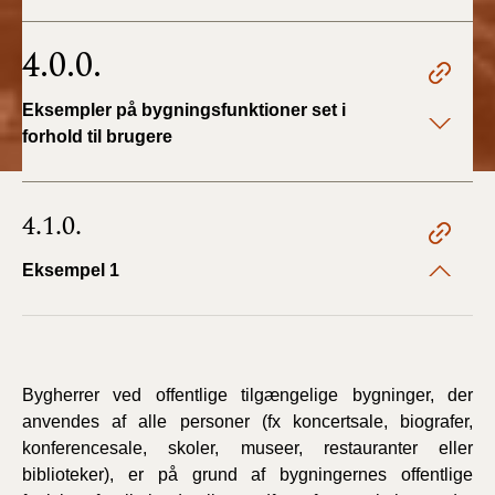
BR18 (4/7-31/12
2019)
4.0.0.
BR18 (1/1-4/7 2019)
Eksempler på bygningsfunktioner set i
forhold til brugere
BR18 (1/7-31/12
2018)
4.1.0.
BR18 (1/1-30/6
2018)
Eksempel 1
BR15 (2015-2018)
Tidligere BR (1961-
2010)
Bygherrer ved offentlige tilgængelige bygninger, der
anvendes af alle personer (fx koncertsale, biografer,
konferencesale, skoler, museer, restauranter eller
biblioteker), er på grund af bygningernes offentlige