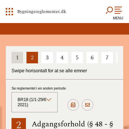
Bygningsreglementet.dk
MENU
1
2
3
4
5
6
7
8
Swipe horisontalt for at se alle emner
Se reglementet i en anden periode
BR18 (1/1-29/6
2021)
BR18 (Aktuelt)
2
Adgangsforhold (§ 48 - §