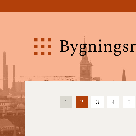
Bygningsr
1
2
3
4
5