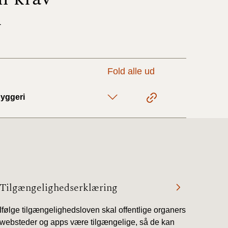
d
17/9 - 31/12
1/7 - 16/9
Fold alle ud
1/1 - 30/6
byggeri
29/6 - 31/12
1/1-29/6 2021)
Tilgængelighedserklæring
1/7-31/12
Ifølge tilgængelighedsloven skal offentlige organers
websteder og apps være tilgængelige, så de kan
10/3-30/6