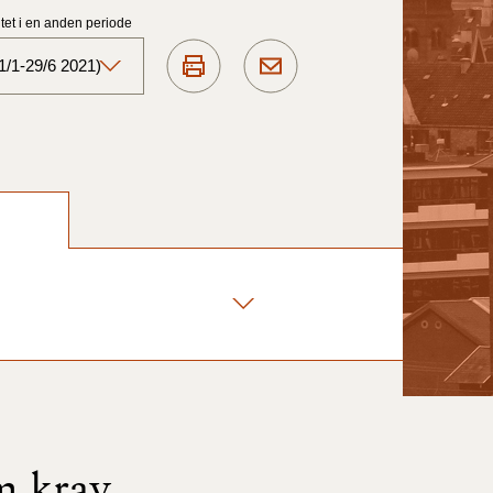
et i en anden periode
1/1-29/6 2021)
Aktuelt)
1/7-31/12
1/1-30/6 2025)
1/7- 31/12
1/1- 30/06
1/1- 31/12
m krav