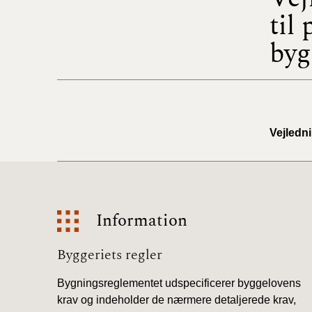
til
byg
Vejledn
Information
Information
Byggeriets regler
Bygningsreglementet udspecificerer byggelovens
krav og indeholder de nærmere detaljerede krav,