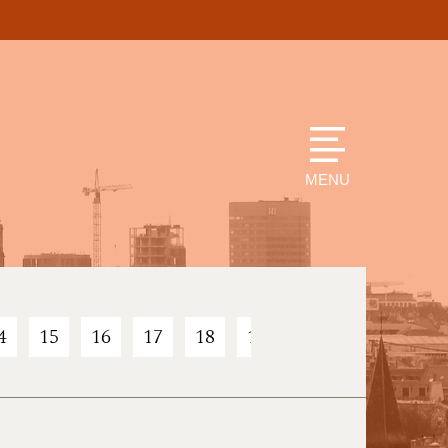
MENU
4
15
16
17
18
19
20
21
22