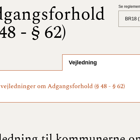
gangsforhold
Se reglement
BR18 (
 48 - § 62)
BR18 (
BR18 (
2025)
Vejledning
BR18 (
e vejledninger om Adgangsforhold (§ 48 - § 62)
BR18 (
2024)
BR18 (
2024)
BR18 (
ledning til kommunerne o
2023)