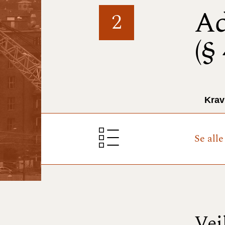
Ad
2
(§
Krav
Se all
Vej