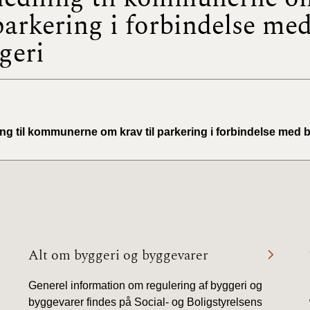
 parkering i forbindelse me
BR18 (
geri
2022)
BR18 (
2022)
BR18 (
ing til kommunerne om krav til parkering i forbindelse med 
2022)
BR18 (
2021)
BR18 (
Alt om byggeri og byggevarer
BR18 (
2020)
Generel information om regulering af byggeri og
byggevarer findes på Social- og Boligstyrelsens
BR18 (