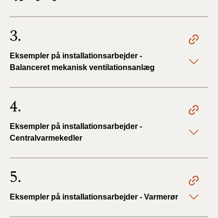
BR18 (4/7-31/12
2019)
3.
BR18 (1/1-4/7 2019)
Eksempler på installationsarbejder -
BR18 (1/7-31/12
Balanceret mekanisk ventilationsanlæg
2018)
4.
BR18 (1/1-30/6
2018)
Eksempler på installationsarbejder -
BR15 (2015-2018)
Centralvarmekedler
Tidligere BR (1961-
2010)
5.
Eksempler på installationsarbejder - Varmerør