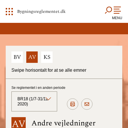
Bygningsreglementet.dk
MENU
BV
AV
KS
Swipe horisontalt for at se alle emner
Se reglementet i en anden periode
BR18 (1/7-31/12
2020)
BR18 (Aktuelt)
AV
Andre vejledninger