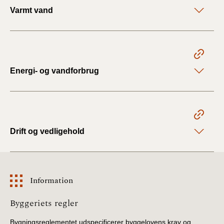
Varmt vand
Energi- og vandforbrug
Drift og vedligehold
Information
Information
Byggeriets regler
Bygningsreglementet udspecificerer byggelovens krav og