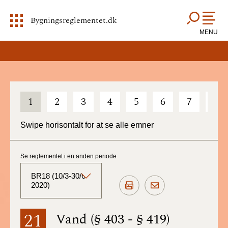
Bygningsreglementet.dk
MENU
1
2
3
4
5
6
7
8
Swipe horisontalt for at se alle emner
Se reglementet i en anden periode
BR18 (10/3-30/6
2020)
BR18 (Aktuelt)
21
Vand (§ 403 - § 419)