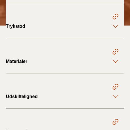
BR18 (4/7-31/12
2019)
BR18 (1/1-4/7 2019)
Trykstød
BR18 (1/7-31/12
2018)
BR18 (1/1-30/6
Materialer
2018)
BR15 (2015-2018)
Tidligere BR (1961-
Udskiftelighed
2010)