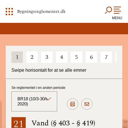
Bygningsreglementet.dk
MENU
1
2
3
4
5
6
7
8
Swipe horisontalt for at se alle emner
Se reglementet i en anden periode
BR18 (10/3-30/6
2020)
BR18 (Aktuelt)
21
Vand (§ 403 - § 419)