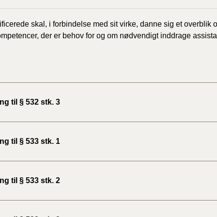
2020)
ificerede skal, i forbindelse med sit virke, danne sig et overbli
BR18 (
ompetencer, der er behov for og om nødvendigt inddrage assist
BR18 (
2019)
BR18 (
ng til § 532 stk. 3
BR18 (
2018)
ng til § 533 stk. 1
BR18 (
BR15 
ng til § 533 stk. 2
Tidlig
2010)