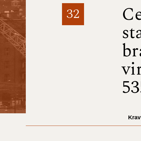
Ce
32
st
br
vi
53
Krav