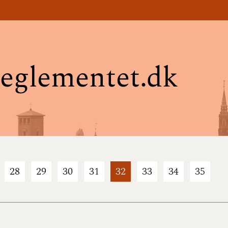
eglementet.dk
28
29
30
31
32
33
34
35