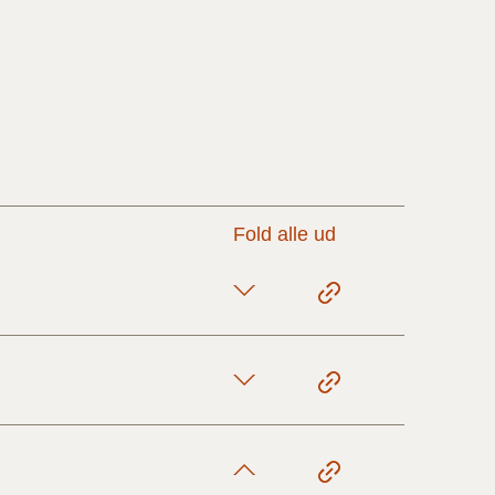
17/9 - 31/12
,
1/7 - 16/9
1/1 - 30/6
Fold alle ud
29/6 - 31/12
1/1-29/6 2021)
1/7-31/12
10/3-30/6