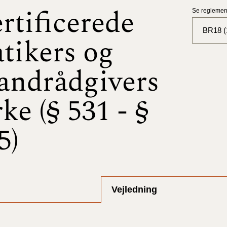
rtificerede
Se reglement
BR18 (
atikers og
BR18 (
andrådgivers
BR18 (
2025)
rke (§ 531 - §
BR18 (
5)
BR18 (
2024)
BR18 (
Vejledning
2024)
BR18 (
2023)