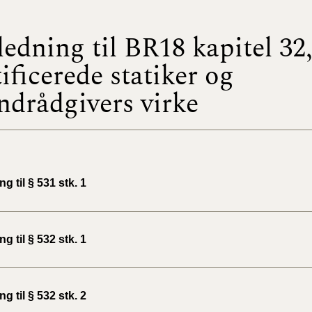
BR18 (
ledning til BR18 kapitel 32
2022)
tificerede statiker og
BR18 (
ndrådgivers virke
2022)
BR18 (
2022)
BR18 (
ng til § 531 stk. 1
2021)
BR18 (
ng til § 532 stk. 1
BR18 (
2020)
ng til § 532 stk. 2
BR18 (