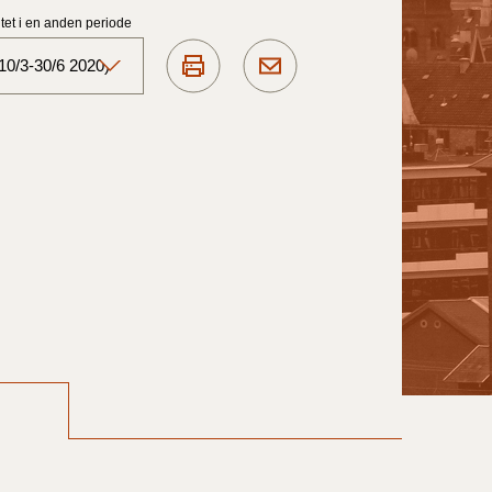
et i en anden periode
10/3-30/6 2020)
Aktuelt)
1/7-31/12
1/1-30/6 2025)
1/7- 31/12
1/1- 30/06
1/1- 31/12