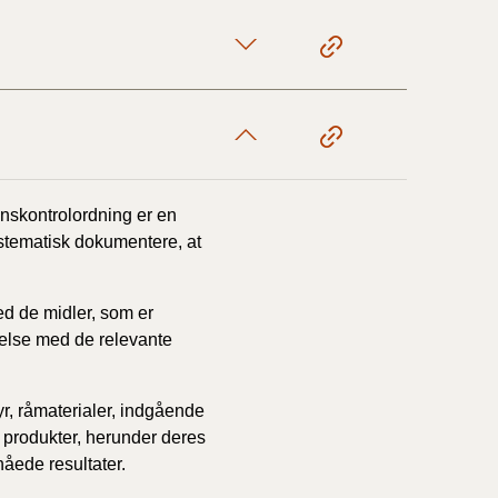
17/9 - 31/12
1/7 - 16/9
1/1 - 30/6
nskontrolordning er en
ystematisk dokumentere, at
29/6 - 31/12
d de midler, som er
melse med de relevante
1/1-29/6 2021)
yr, råmaterialer, indgående
1/7-31/12
 produkter, herunder deres
åede resultater.
10/3-30/6