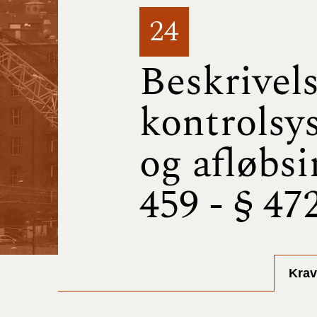
24
Beskrivels
kontrolsy
og afløbsi
459 - § 472
Krav