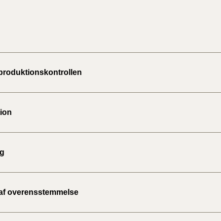
2020)
BR18 (
BR18 (
2019)
 produktionskontrollen
BR18 (
tion
BR18 (
2018)
ng
BR18 (
BR15 
 af overensstemmelse
Tidlig
2010)