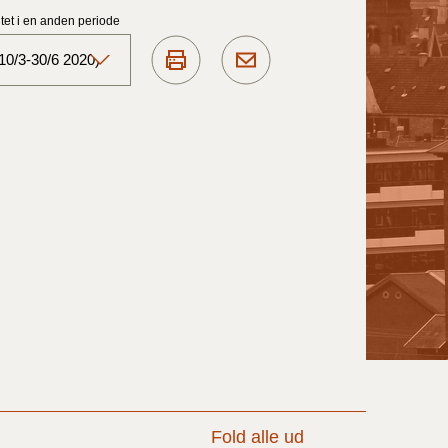
et i en anden periode
10/3-30/6 2020)
Aktuelt)
1/7-31/12
1/1-30/6 2025)
1/7- 31/12
1/1- 30/06
1/1- 31/12
Fold alle ud