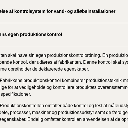
lse af kontrolsystem for vand- og afløbsinstallationer
BR18 (
2022)
BR18 (
ens egen produktionskontrol
2022)
BR18 (
ten skal have sin egen produktionskontrolordning. En produktio
2022)
øbende kontrol, der udføres af fabrikanten. Denne kontrol skal s
rne opretholder de deklarerede egenskaber.
BR18 (
2021)
Fabrikkens
produktionskontrol
kombinerer
produktionsteknik
me
ge for at vedligeholde og kontrollere produktets overensstem
BR18 (
specifikationer.
Produktionskontrollen omfatter både kontrol og test af måleudst
BR18 (
ele, processer, maskiner og produktionsudstyr samt de færdige
2020)
eegenskaber. Endelig omfatter kontrollen anvendelsen af de opn
BR18 (