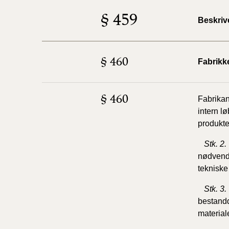
§ 459
Beskrive
§ 460
Fabrikk
§ 460
Fabrikan
intern l
produkte
Stk.
2.
nødvendi
tekniske 
Stk. 3.
bestandd
material