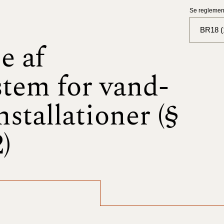
Se reglement
BR18 (
e af
BR18 (
stem for vand-
BR18 (
2025)
nstallationer (§
BR18 (
)
BR18 (
2024)
BR18 (
2024)
BR18 (
2023)