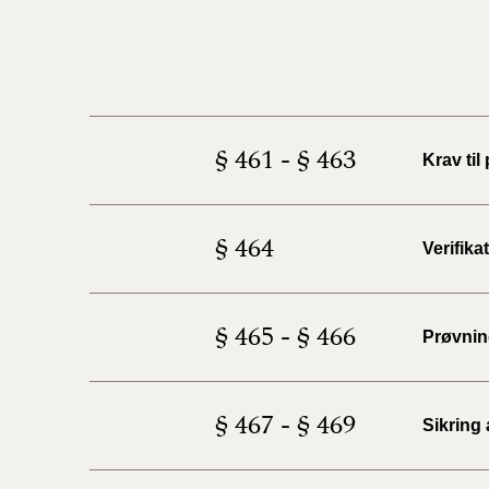
§ 461 - § 463
Krav til
§ 464
Verifika
§ 465 - § 466
Prøvni
§ 467 - § 469
Sikring