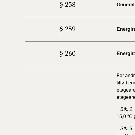
§ 258
Generel
§ 259
Energira
§ 260
Energir
For andr
tilført 
etageare
etageare
Stk. 2
.
15,0 °C
Stk. 3
.