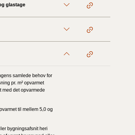
og glastage
17/9 - 31/12
1/7 - 16/9
1/1 - 30/6
ningens samlede behov for
29/6 - 31/12
ysning pr. m² opvarmet
eret med det opvarmede
1/1-29/6 2021)
opvarmet til mellem 5,0 og
1/7-31/12
ller bygningsafsnit heri
10/3-30/6