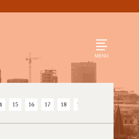
MENU
4
15
16
17
18
19
20
21
22