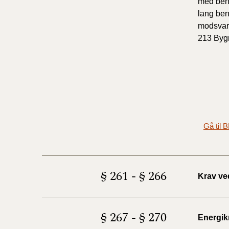
med beho
lang ben
modsvare
213 Byg
Gå til 
§ 261 - § 266
Krav ve
§ 267 - § 270
Energik