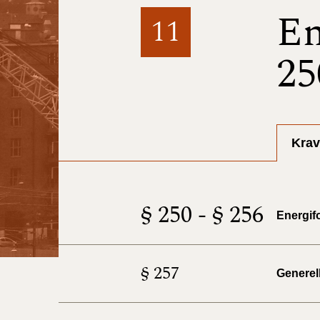
En
11
25
Krav
§ 250 - § 256
Energif
§ 257
Generel