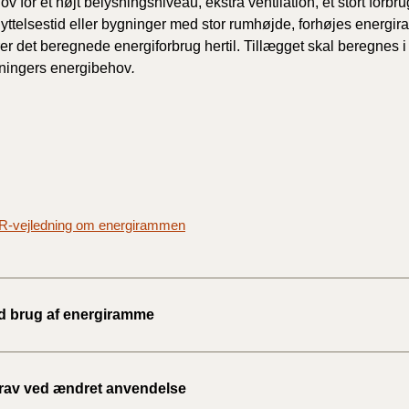
v for et højt belysningsniveau, ekstra ventilation, et stort forbr
2020)
yttelsestid eller bygninger med stor rumhøjde, forhøjes energir
r det beregnede energiforbrug hertil. Tillægget skal beregnes i
BR18 (
ningers energibehov
.
BR18 (
2019)
BR18 (
BR18 (
BR-vejledning om energirammen
2018)
BR18 (
d brug af energiramme
BR15 
Tidlig
rav ved ændret anvendelse
2010)