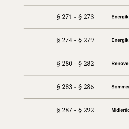
§ 271 - § 273
Energik
§ 274 - § 279
Energik
§ 280 - § 282
Renover
§ 283 - § 286
Sommerh
§ 287 - § 292
Midlerti