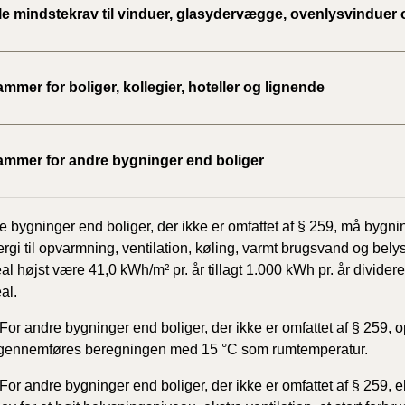
le mindstekrav til vinduer, glasydervægge, ovenlysvinduer 
BR18 (
2022)
mmer for boliger, kollegier, hoteller og lignende
BR18 (
2022)
ammer for andre bygninger end boliger
BR18 (
2022)
e bygninger end boliger, der ikke er omfattet af § 259, må byg
BR18 (
energi til opvarmning, ventilation, køling, varmt brugsvand og bel
2021)
al højst være 41,0 kWh/m² pr. år tillagt 1.000 kWh pr. år divid
al.
BR18 (
 For andre bygninger end boliger, der ikke er omfattet af § 259, 
BR18 (
 gennemføres beregningen med 15 °C som rumtemperatur.
2020)
 For andre bygninger end boliger, der ikke er omfattet af § 259, e
BR18 (