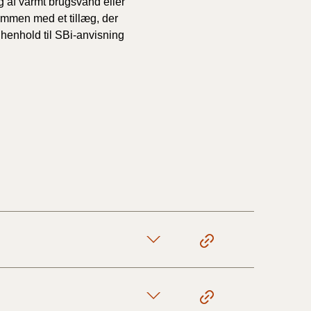
ug af varmt brugsvand eller
ammen med et tillæg, der
 henhold til SBi-anvisning
1/1-9/3 2020)
4/7-31/12
1/1-4/7 2019)
1/7-31/12
1/1-30/6 2018)
(2015-2018)
ere BR (1961-