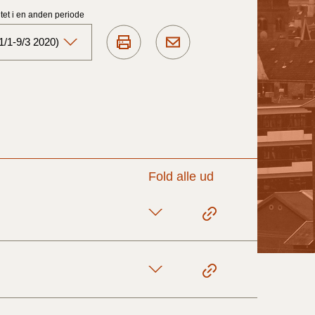
et i en anden periode
1/1-9/3 2020)
Aktuelt)
1/7-31/12
1/1-30/6 2025)
Fold alle ud
1/7- 31/12
1/1- 30/06
1/1- 31/12