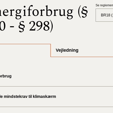
ergiforbrug (§
Se reglement
BR18 (
0 - § 298)
BR18 (
BR18 (
2025)
Vejledning
BR18 (
BR18 (
orbrug
2024)
BR18 (
2024)
le mindstekrav til klimaskærm
BR18 (
2023)