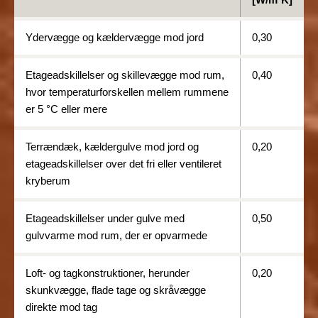
BR18 (4/7-31/12
2019)
Ydervægge og kældervægge mod jord
0,30
BR18 (1/1-4/7 2019)
Etageadskillelser og skillevægge mod rum,
0,40
hvor temperaturforskellen mellem rummene
BR18 (1/7-31/12
er 5 °C eller mere
2018)
BR18 (1/1-30/6
Terrændæk, kældergulve mod jord og
0,20
2018)
etageadskillelser over det fri eller ventileret
kryberum
BR15 (2015-2018)
Etageadskillelser under gulve med
0,50
Tidligere BR (1961-
gulvvarme mod rum, der er opvarmede
2010)
Loft- og tagkonstruktioner, herunder
0,20
skunkvægge, flade tage og skråvægge
direkte mod tag