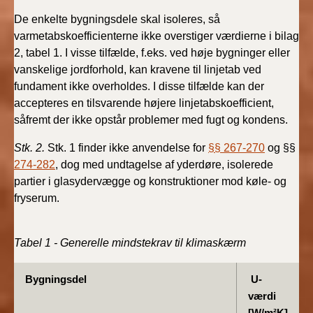
2022)
De enkelte bygningsdele skal isoleres, så
varmetabskoefficienterne ikke overstiger værdierne i bilag
BR18 (1/1 - 30/6
2, tabel 1. I visse tilfælde, f.eks. ved høje bygninger eller
2022)
vanskelige jordforhold, kan kravene til linjetab ved
fundament ikke overholdes. I disse tilfælde kan der
BR18 (29/6 - 31/12
accepteres en tilsvarende højere linjetabskoefficient,
2021)
såfremt der ikke opstår problemer med fugt og kondens.
BR18 (1/1-29/6
Stk. 2.
Stk. 1 finder ikke anvendelse for
§§ 267-270
og §§
2021)
274-282
, dog med undtagelse af yderdøre, isolerede
partier i glasydervægge og konstruktioner mod køle- og
BR18 (1/7-31/12
fryserum.
2020)
BR18 (10/3-30/6
Tabel 1 - Generelle mindstekrav til klimaskærm
2020)
Bygningsdel
U-
BR18 (1/1-9/3 2020)
værdi
[W/m²K]