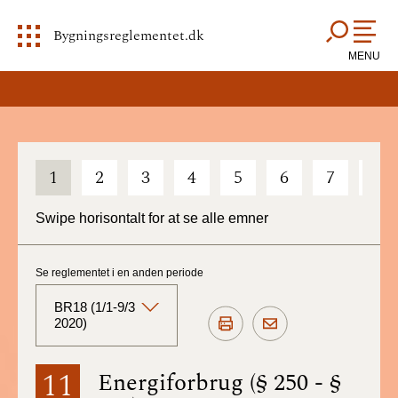
Bygningsreglementet.dk
MENU
1
2
3
4
5
6
7
8
Swipe horisontalt for at se alle emner
Se reglementet i en anden periode
BR18 (1/1-9/3
2020)
BR18 (Aktuelt)
11
Energiforbrug (§ 250 - §