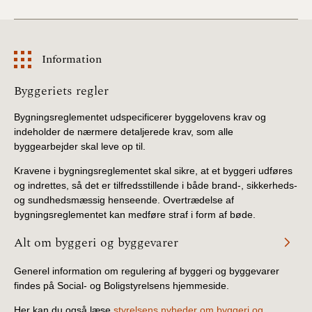
Information
Information
Byggeriets regler
Bygningsreglementet udspecificerer byggelovens krav og
indeholder de nærmere detaljerede krav, som alle
byggearbejder skal leve op til.
Kravene i bygningsreglementet skal sikre, at et byggeri udføres
og indrettes, så det er tilfredsstillende i både brand-, sikkerheds-
og sundhedsmæssig henseende. Overtrædelse af
bygningsreglementet kan medføre straf i form af bøde.
Alt om byggeri og byggevarer
Generel information om regulering af byggeri og byggevarer
findes på Social- og Boligstyrelsens hjemmeside.
Her kan du også læse
styrelsens nyheder om byggeri og