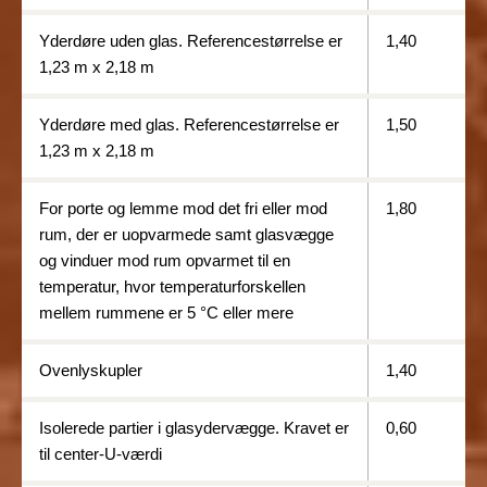
Yderdøre uden glas. Referencestørrelse er
1,40
1,23 m x 2,18 m
Yderdøre med glas. Referencestørrelse er
1,50
1,23 m x 2,18 m
For porte og lemme mod det fri eller mod
1,80
rum, der er uopvarmede samt glasvægge
og vinduer mod rum opvarmet til en
temperatur, hvor temperaturforskellen
mellem rummene er 5 °C eller mere
Ovenlyskupler
1,40
Isolerede partier i glasydervægge. Kravet er
0,60
til center-U-værdi