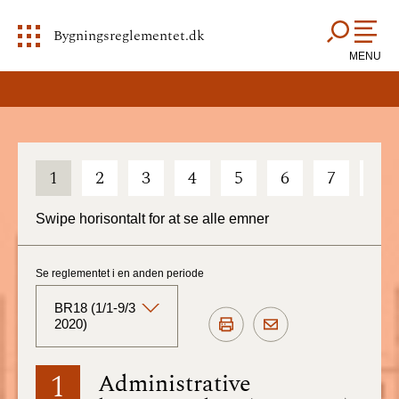
Bygningsreglementet.dk
MENU
1
2
3
4
5
6
7
8
Swipe horisontalt for at se alle emner
Se reglementet i en anden periode
BR18 (1/1-9/3
2020)
BR18 (Aktuelt)
1
Administrative