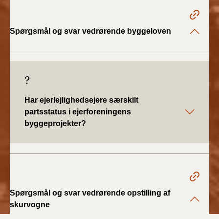
2022)
BR18 (1/1 - 30/6
Spørgsmål og svar vedrørende byggeloven
2022)
BR18 (29/6 - 31/12
2021)
?
BR18 (1/1-29/6
Har ejerlejlighedsejere særskilt
2021)
partsstatus i ejerforeningens
byggeprojekter?
BR18 (1/7-31/12
2020)
BR18 (10/3-30/6
2020)
Spørgsmål og svar vedrørende opstilling af
BR18 (1/1-9/3 2020)
skurvogne