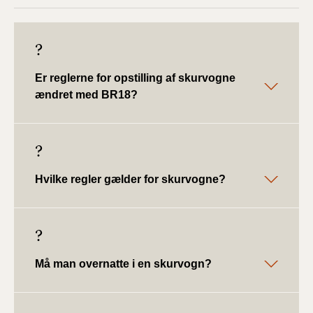
BR18 (4/7-31/12
2019)
?
BR18 (1/1-4/7 2019)
Er reglerne for opstilling af skurvogne
BR18 (1/7-31/12
ændret med BR18?
2018)
BR18 (1/1-30/6
?
2018)
Hvilke regler gælder for skurvogne?
BR15 (2015-2018)
Tidligere BR (1961-
?
2010)
Må man overnatte i en skurvogn?